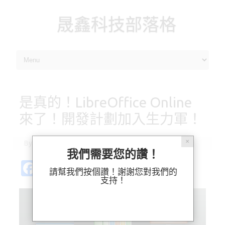
晟鑫科技部落格
Skip to content
是真的！LibreOffice Online
來了！開發計劃加入生力軍！
✕
By
林 毓能
|
2015-03-27
我們需要您的讚！
Fa
Pl
X
M
Bl
分
請幫我們按個讚！謝謝您對我們的
c
ur
as
u
享
支持！
e
k
t
es
b
o
k