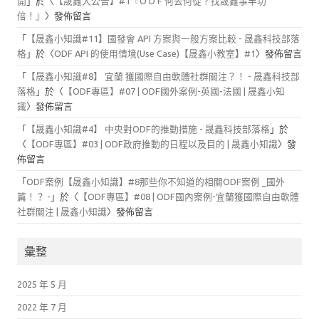
開
」於〈
【晟鑫大公告】#1『O D F 何去何從？找晟鑫事半功
倍！』
〉發佈留言
「
【晟鑫小知識#11】國發會 API 方案與一般方案比較 - 晟鑫科技部落
格
」於〈
ODF API 的使用情境(Use Case)【晟鑫小教室】#1
〉發佈留言
「
【晟鑫小知識#8】 宜蘭 獲國際自由軟體社群關注？！ - 晟鑫科技部
落格
」於〈
【ODF專區】#07 | ODF國外案例-英國-法國 | 晟鑫小知
識
〉發佈留言
「
【晟鑫小知識#4】 中央對ODF的推動措施 - 晟鑫科技部落格
」於
〈
【ODF專區】#03 | ODF政府推動的日程以及目的 | 晟鑫小知識
〉發
佈留言
「
ODF案例【晟鑫小知識】#8那些你不知道的相關ODF案例 _國外
篇！？ -
」於〈
【ODF專區】#08 | ODF國內案例-宜蘭獲國際自由軟體
社群關注 | 晟鑫小知識
〉發佈留言
彙整
2025 年 5 月
2022 年 7 月