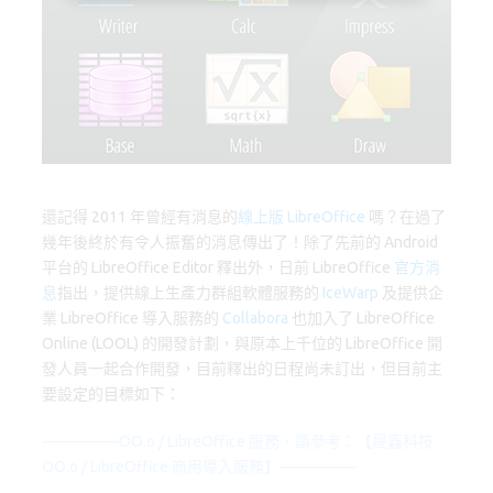
o
d
y
o
o
k
n
還記得 2011 年曾經有消息的
線上版 LibreOffice
嗎？在過了
幾年後終於有令人振奮的消息傳出了！除了先前的 Android
平台的 LibreOffice Editor 釋出外，日前 LibreOffice
官方消
息
指出，提供線上生產力群組軟體服務的
IceWarp
及提供企
業 LibreOffice 導入服務的
Collabora
也加入了 LibreOffice
Online (LOOL) 的開發計劃，與原本上千位的 LibreOffice 開
發人員一起合作開發，目前釋出的日程尚未訂出，但目前主
要設定的目標如下：
—————OO.o / LibreOffice 服務，請參考：【
晟鑫科技
OO.o / LibreOffice 商用導入服務
】—————