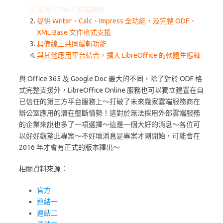
採用 HTML5 前端機制
提供 Writer、Calc、Impress 全功能，及完整 ODF、
XML Base 文件格式支援
具備線上共同編輯功能
與其他應用平台結合，擴大 LibreOffice 的軟體生態鍊
與 Office 365 及 Google Doc 最大的不同，除了對於 ODF 格
式完整支援外，LibreOffice Online 服務也可以獨立建置在自
已信任的第三方平台服務上～打破了未來幾家雲端服務商在
辦公室應用的潛在壟斷情勢！這對於無法採用外部雲端服務
的企業來說也多了一項選擇～這是一個大好的消息～各位可
以好好觀望此專案～不好壞消息是專案才剛開始，可能會在
2016 年才會有正式的版本釋出～
相關資料來源：
官方
連結一
連結二