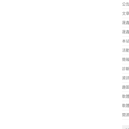
公
文
晟
晟
本
活
簡
診
資
趣
軟
軟
開