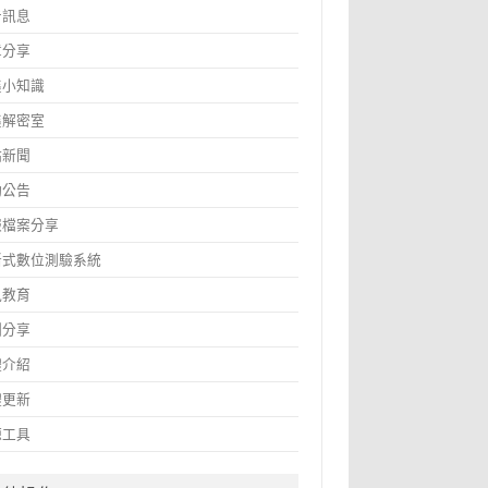
告訊息
章分享
鑫小知識
鑫解密室
站新聞
動公告
報檔案分享
斷式數位測驗系統
訊教育
圖分享
體介紹
體更新
源工具