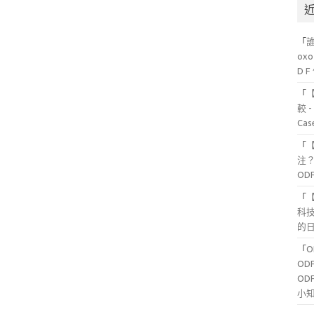
「
ox
D 
「
較 
Ca
「
注？
OD
「
科
的日
「
OD
OD
小