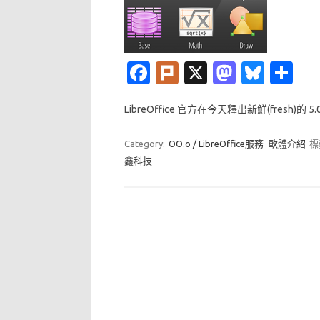
Fa
Pl
X
M
Bl
分
c
ur
as
u
享
LibreOffice 官方在今天釋出新鮮(fresh)的 5
e
k
t
es
b
o
k
Category:
OO.o / LibreOffice服務
軟體介紹
標
o
d
y
鑫科技
o
o
k
n