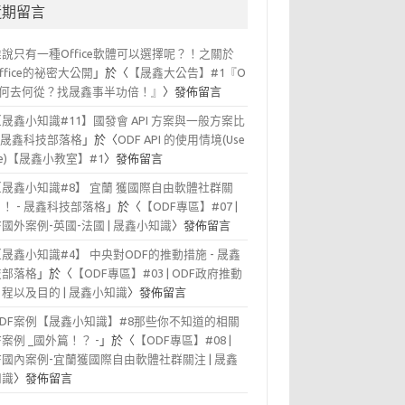
近期留言
誰說只有一種Office軟體可以選擇呢？！之關於
office的祕密大公開
」於〈
【晟鑫大公告】#1『O
F 何去何從？找晟鑫事半功倍！』
〉發佈留言
【晟鑫小知識#11】國發會 API 方案與一般方案比
- 晟鑫科技部落格
」於〈
ODF API 的使用情境(Use
se)【晟鑫小教室】#1
〉發佈留言
【晟鑫小知識#8】 宜蘭 獲國際自由軟體社群關
！ - 晟鑫科技部落格
」於〈
【ODF專區】#07 |
F國外案例-英國-法國 | 晟鑫小知識
〉發佈留言
【晟鑫小知識#4】 中央對ODF的推動措施 - 晟鑫
技部落格
」於〈
【ODF專區】#03 | ODF政府推動
程以及目的 | 晟鑫小知識
〉發佈留言
ODF案例【晟鑫小知識】#8那些你不知道的相關
F案例 _國外篇！？ -
」於〈
【ODF專區】#08 |
F國內案例-宜蘭獲國際自由軟體社群關注 | 晟鑫
知識
〉發佈留言