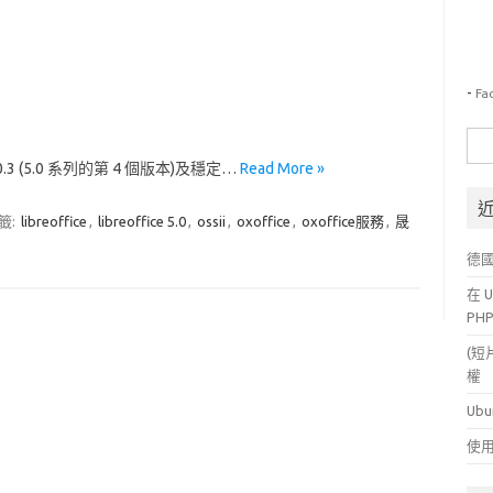
-
Fa
搜
尋
.0.3 (5.0 系列的第 4 個版本)及穩定…
Read More »
關
鍵
籤:
libreoffice
,
libreoffice 5.0
,
ossii
,
oxoffice
,
oxoffice服務
,
晟
字:
德
在 U
PH
(短
權
Ubu
使用