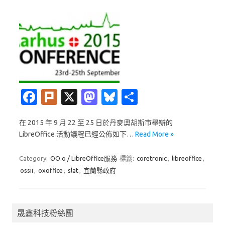
Fa
Pl
X
M
Bl
分
c
ur
as
u
享
在 2015 年 9 月 22 至 25 日於丹麥奧胡斯市舉辦的
e
k
t
es
LibreOffice 活動議程已經公佈如下…
Read More »
b
o
k
o
d
y
Category:
OO.o / LibreOffice服務
標籤:
coretronic
,
libreoffice
,
ossii
,
oxoffice
,
slat
,
宜蘭縣政府
o
o
k
n
晟鑫科技粉絲團