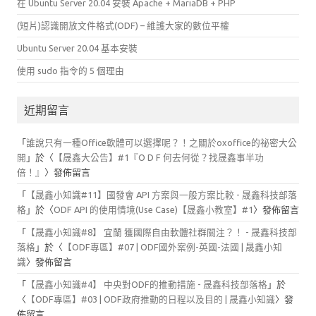
在 Ubuntu Server 20.04 安裝 Apache + MariaDB + PHP
(短片)認識開放文件格式(ODF) – 維護大家的數位平權
Ubuntu Server 20.04 基本安裝
使用 sudo 指令的 5 個理由
近期留言
「
誰說只有一種Office軟體可以選擇呢？！之關於oxoffice的祕密大公
開
」於〈
【晟鑫大公告】#1『O D F 何去何從？找晟鑫事半功
倍！』
〉發佈留言
「
【晟鑫小知識#11】國發會 API 方案與一般方案比較 - 晟鑫科技部落
格
」於〈
ODF API 的使用情境(Use Case)【晟鑫小教室】#1
〉發佈留言
「
【晟鑫小知識#8】 宜蘭 獲國際自由軟體社群關注？！ - 晟鑫科技部
落格
」於〈
【ODF專區】#07 | ODF國外案例-英國-法國 | 晟鑫小知
識
〉發佈留言
「
【晟鑫小知識#4】 中央對ODF的推動措施 - 晟鑫科技部落格
」於
〈
【ODF專區】#03 | ODF政府推動的日程以及目的 | 晟鑫小知識
〉發
佈留言