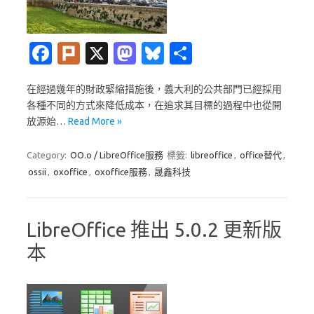
Fa
Pl
X
M
Bl
分
c
ur
as
u
享
在經過幾年的財政緊縮措施後，義大利的公共部門已經採用
e
k
t
es
各種不同的方式來降低成本，在追求其目標的過程中也從開
b
o
k
放源始…
Read More »
o
d
y
Category:
OO.o / LibreOffice服務
標籤:
libreoffice
,
office替代
,
o
o
ossii
,
oxoffice
,
oxoffice服務
,
晟鑫科技
k
n
LibreOffice 推出 5.0.2 更新版
本