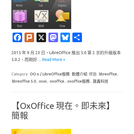
Fa
Pl
X
M
Bl
分
c
ur
as
u
享
2015 年 9 月 23 日，LibreOffice 推出 5.0 第 2 次的升級版本
e
k
t
es
5.0.2，而剛好…
Read More »
b
o
k
o
d
y
Category:
OO.o / LibreOffice服務
軟體介紹
標籤:
libreoffice
,
libreoffice 5.0
,
ossii
,
oxoffice
,
oxoffice服務
,
晟鑫科技
o
o
k
n
【OxOffice 現在。即未來】
簡報