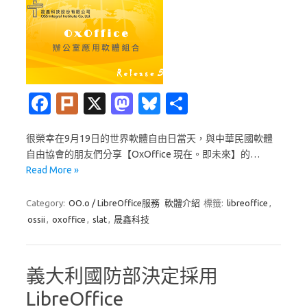
Fa
Pl
X
M
Bl
分
c
ur
as
u
享
很榮幸在9月19日的世界軟體自由日當天，與中華民國軟體
e
k
t
es
自由協會的朋友們分享【OxOffice 現在。即未來】的…
b
o
k
Read More »
o
d
y
Category:
OO.o / LibreOffice服務
軟體介紹
標籤:
libreoffice
,
o
o
ossii
,
oxoffice
,
slat
,
晟鑫科技
k
n
義大利國防部決定採用
LibreOffice