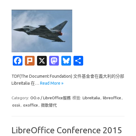
Fa
Pl
X
M
Bl
分
c
ur
as
u
享
TDF(The Document Foundation) 文件基金會在義大利的分部
e
k
t
es
LibreItalia 在…
Read More »
b
o
k
o
d
y
Category:
OO.o / LibreOffice服務
標籤:
LibreItalia
,
libreoffice
,
ossii
,
oxoffice
,
微軟替代
o
o
k
n
LibreOffice Conference 2015