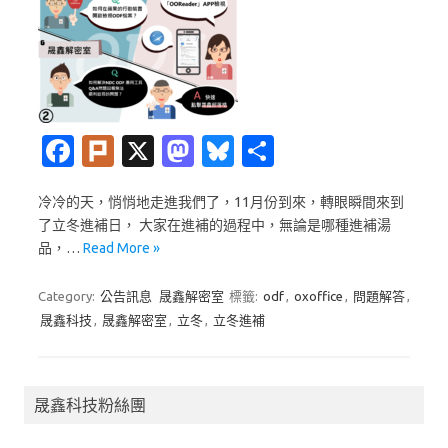
Fa
Pl
X
M
Bl
分
c
ur
as
u
享
冷冷的天，悄悄地走進我們了，11月份到來，轉眼瞬間來到
e
k
t
es
了立冬進補日， 大家在進補的過程中，無論是哪種進補湯
b
o
k
品，…
Read More »
o
d
y
Category:
公告訊息
晟鑫解密室
標籤:
odf
,
oxoffice
,
問題解答
,
o
o
晟鑫科技
,
晟鑫解密室
,
立冬
,
立冬進補
k
n
晟鑫科技粉絲團