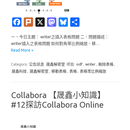
Fa
Pl
X
M
Bl
分
c
ur
as
u
享
一、今日主題： writer之插入表格問題 二、問題描述：
e
k
t
es
writer插入之表格問題 如何對角等比例縮放、移…
b
o
k
Read More »
o
d
y
Category:
公告訊息
晟鑫解密室
標籤:
odf
,
writer
,
刪除表格
,
o
o
晟鑫科技
,
晟鑫解密室
,
移動表格
,
表格
,
表格等比例縮放
k
n
Collabora 【晟鑫小知識】
#12探訪Collabora Online