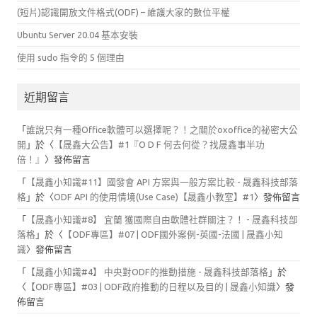
(短片)認識開放文件格式(ODF) – 維護大家的數位平權
Ubuntu Server 20.04 基本安裝
使用 sudo 指令的 5 個理由
近期留言
「
誰說只有一種Office軟體可以選擇呢？！之關於oxoffice的祕密大公
開
」於〈
【晟鑫大公告】#1『O D F 何去何從？找晟鑫事半功
倍！』
〉發佈留言
「
【晟鑫小知識#11】國發會 API 方案與一般方案比較 - 晟鑫科技部落
格
」於〈
ODF API 的使用情境(Use Case)【晟鑫小教室】#1
〉發佈留言
「
【晟鑫小知識#8】 宜蘭 獲國際自由軟體社群關注？！ - 晟鑫科技部
落格
」於〈
【ODF專區】#07 | ODF國外案例-英國-法國 | 晟鑫小知
識
〉發佈留言
「
【晟鑫小知識#4】 中央對ODF的推動措施 - 晟鑫科技部落格
」於
〈
【ODF專區】#03 | ODF政府推動的日程以及目的 | 晟鑫小知識
〉發
佈留言