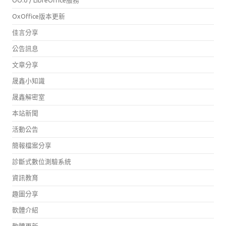
OO.o / LibreOffice服務
OxOffice版本更新
佳言分享
公告訊息
文章分享
晟鑫小知識
晟鑫解密室
本站新聞
活動公告
簡報檔案分享
診斷式數位測驗系統
資訊教育
趣圖分享
軟體介紹