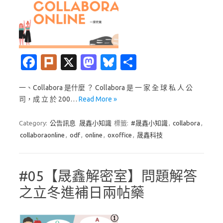
Fa
Pl
X
M
Bl
分
c
ur
as
u
享
一、Collabora 是什麼 ？ Collabora 是 一 家 全 球 私 人 公
e
k
t
es
司，成 立 於 200…
Read More »
b
o
k
o
d
y
Category:
公告訊息
晟鑫小知識
標籤:
#晟鑫小知識
,
collabora
,
collaboraonline
,
odf
,
online
,
oxoffice
,
晟鑫科技
o
o
k
n
#05【晟鑫解密室】問題解答
之立冬進補日兩帖藥