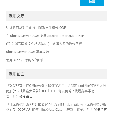
尋
關
近期文章
鍵
字:
德國政府承諾全面採用開放文件格式 ODF
在 Ubuntu Server 20.04 安裝 Apache + MariaDB + PHP
(短片)認識開放文件格式(ODF) – 維護大家的數位平權
Ubuntu Server 20.04 基本安裝
使用 sudo 指令的 5 個理由
近期留言
「
誰說只有一種Office軟體可以選擇呢？！之關於oxoffice的祕密大公
開
」於〈
【晟鑫大公告】#1『O D F 何去何從？找晟鑫事半功
倍！』
〉發佈留言
「
【晟鑫小知識#11】國發會 API 方案與一般方案比較 - 晟鑫科技部落
格
」於〈
ODF API 的使用情境(Use Case)【晟鑫小教室】#1
〉發佈留言