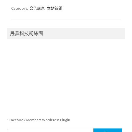
o
d
y
Category:
公告訊息
本站新聞
o
o
k
n
晟鑫科技粉絲團
-
Facebook Members WordPress Plugin
搜