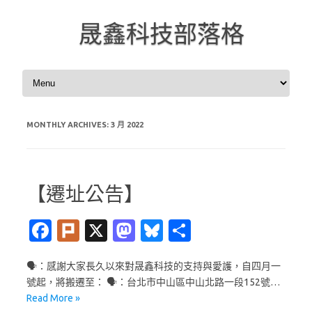
晟鑫科技部落格
Skip to content
MONTHLY ARCHIVES:
3 月 2022
【遷址公告】
Fa
Pl
X
M
Bl
分
c
ur
as
u
享
🗣️：感謝大家長久以來對晟鑫科技的支持與愛護，自四月一
e
k
t
es
號起，將搬遷至： 🗣️：台北市中山區中山北路一段152號…
b
o
k
Read More »