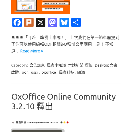
Fa
Pl
X
M
Bl
分
c
ur
as
u
享
🔔🔔🔔「叮咚！準備上車囉！」 上次我們在第一節車廂提到
e
k
t
es
了你可以使用編輯ODF相關的3種辦公室應用工具！ 不知
b
o
k
道…
Read More »
o
d
y
Category:
公告訊息
晟鑫小知識
本站新聞
標籤:
Desktop文書
o
o
軟體
,
odf
,
ossii
,
oxoffice
,
晟鑫科技
,
開源
k
n
OxOffice Online Community
3.2.10 釋出