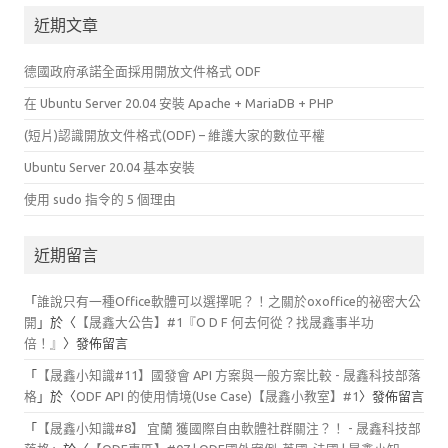
關
近期文章
鍵
字:
德國政府承諾全面採用開放文件格式 ODF
在 Ubuntu Server 20.04 安裝 Apache + MariaDB + PHP
(短片)認識開放文件格式(ODF) – 維護大家的數位平權
Ubuntu Server 20.04 基本安裝
使用 sudo 指令的 5 個理由
近期留言
「
誰說只有一種Office軟體可以選擇呢？！之關於oxoffice的祕密大公
開
」於〈
【晟鑫大公告】#1『O D F 何去何從？找晟鑫事半功
倍！』
〉發佈留言
「
【晟鑫小知識#11】國發會 API 方案與一般方案比較 - 晟鑫科技部落
格
」於〈
ODF API 的使用情境(Use Case)【晟鑫小教室】#1
〉發佈留言
「
【晟鑫小知識#8】 宜蘭 獲國際自由軟體社群關注？！ - 晟鑫科技部