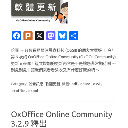
Fa
Pl
X
M
Bl
分
c
ur
as
u
享
哈囉 ～ 各位長期關注晟鑫科技 (OSSII) 的朋友大家好 ！ 今年
e
k
t
es
第 N 次的 OxOffice Online Community (OxOOL Community)
b
o
k
更新又來囉！這次增加的更新內容是不是讓您非常期待咧 ～
o
d
y
別急別急！讓我們來看看這次又有什麼好康的吧 ～
o
o
Category:
公告訊息
軟體更新
標籤:
odf
,
online
,
ossii
,
k
n
oxoffice
,
oxool
OxOffice Online Community
3.2.9 釋出