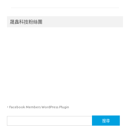
k
n
晟鑫科技粉絲團
-
Facebook Members WordPress Plugin
搜
尋