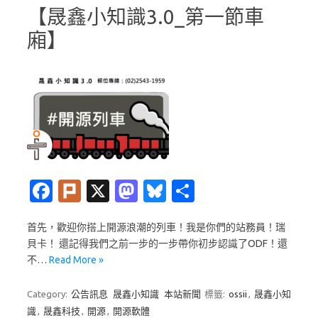
【晟鑫小知識3.0_第一節車
廂】
Fa
Pl
X
M
Bl
分
c
ur
as
u
享
首先，歡迎你搭上開源浪潮的列車！我是你們的站務員！瑞
e
k
t
es
貝卡！ 還記得我們之前一步的一步帶你初步認識了ODF！還
b
o
k
不…
Read More »
o
d
y
Category:
公告訊息
晟鑫小知識
本站新聞
標籤:
ossii
,
晟鑫小知
o
o
識
,
晟鑫科技
,
開源
,
開源軟體