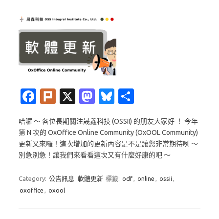
Fa
Pl
X
M
Bl
分
c
ur
as
u
享
哈囉 ～ 各位長期關注晟鑫科技 (OSSII) 的朋友大家好 ！ 今年
e
k
t
es
第 N 次的 OxOffice Online Community (OxOOL Community)
b
o
k
更新又來囉！這次增加的更新內容是不是讓您非常期待咧 ～
o
d
y
別急別急！讓我們來看看這次又有什麼好康的吧 ～
o
o
Category:
公告訊息
軟體更新
標籤:
odf
,
online
,
ossii
,
k
n
oxoffice
,
oxool