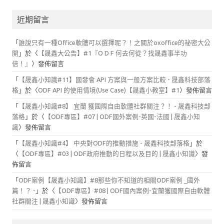
近期留言
「
誰說只有一種Office軟體可以選擇呢？！之關於oxoffice的祕密大公
開
」於〈
【晟鑫大公告】#1『O D F 何去何從？找晟鑫事半功
倍！』
〉發佈留言
「
【晟鑫小知識#11】國發會 API 方案與一般方案比較 - 晟鑫科技部落
格
」於〈
ODF API 的使用情境(Use Case)【晟鑫小教室】#1
〉發佈留言
「
【晟鑫小知識#8】 宜蘭 獲國際自由軟體社群關注？！ - 晟鑫科技部
落格
」於〈
【ODF專區】#07 | ODF國外案例-英國-法國 | 晟鑫小知
識
〉發佈留言
「
【晟鑫小知識#4】 中央對ODF的推動措施 - 晟鑫科技部落格
」於
〈
【ODF專區】#03 | ODF政府推動的日程以及目的 | 晟鑫小知識
〉發
佈留言
「
ODF案例【晟鑫小知識】#8那些你不知道的相關ODF案例 _國外
篇！？ -
」於〈
【ODF專區】#08 | ODF國內案例-宜蘭獲國際自由軟體
社群關注 | 晟鑫小知識
〉發佈留言