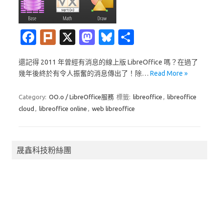
Fa
Pl
X
M
Bl
分
c
ur
as
u
享
還記得 2011 年曾經有消息的線上版 LibreOffice 嗎？在過了
e
k
t
es
幾年後終於有令人振奮的消息傳出了！除…
Read More »
b
o
k
o
d
y
Category:
OO.o / LibreOffice服務
標籤:
libreoffice
,
libreoffice
cloud
,
libreoffice online
,
web libreoffice
o
o
k
n
晟鑫科技粉絲團