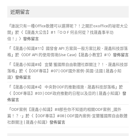
近期留言
「
誰說只有一種Office軟體可以選擇呢？！之關於oxoffice的祕密大公
開
」於〈
【晟鑫大公告】#1『O D F 何去何從？找晟鑫事半功
倍！』
〉發佈留言
「
【晟鑫小知識#11】國發會 API 方案與一般方案比較 - 晟鑫科技部落
格
」於〈
ODF API 的使用情境(Use Case)【晟鑫小教室】#1
〉發佈留言
「
【晟鑫小知識#8】 宜蘭 獲國際自由軟體社群關注？！ - 晟鑫科技部
落格
」於〈
【ODF專區】#07 | ODF國外案例-英國-法國 | 晟鑫小知
識
〉發佈留言
「
【晟鑫小知識#4】 中央對ODF的推動措施 - 晟鑫科技部落格
」於
〈
【ODF專區】#03 | ODF政府推動的日程以及目的 | 晟鑫小知識
〉發
佈留言
「
ODF案例【晟鑫小知識】#8那些你不知道的相關ODF案例 _國外
篇！？ -
」於〈
【ODF專區】#08 | ODF國內案例-宜蘭獲國際自由軟體
社群關注 | 晟鑫小知識
〉發佈留言