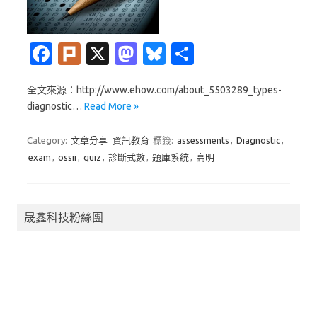
Fa
Pl
X
M
Bl
分
c
ur
as
u
享
全文來源：http://www.ehow.com/about_5503289_types-
e
k
t
es
diagnostic…
Read More »
b
o
k
o
d
y
Category:
文章分享
資訊教育
標籤:
assessments
,
Diagnostic
,
exam
,
ossii
,
quiz
,
診斷式數
,
題庫系統
,
高明
o
o
k
n
晟鑫科技粉絲團