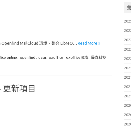
202
202
202
find MailCloud 環境，整合 LibreO…
Read More »
202
fice online
,
openfind
,
ossii
,
oxoffice
,
oxoffice服務
,
晟鑫科技
,
202
202
202
X4 更新項目
202
202
202
202
202