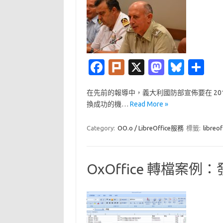
Fa
Pl
X
M
Bl
分
c
ur
as
u
享
在先前的報導中，義大利國防部宣佈要在 2
e
k
t
es
換成功的機…
Read More »
b
o
k
o
d
y
Category:
OO.o / LibreOffice服務
標籤:
libreof
o
o
k
n
OxOffice 轉檔案