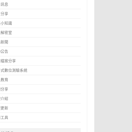
告訊息
章分享
鑫小知識
鑫解密室
站新聞
動公告
報檔案分享
斷式數位測驗系統
訊教育
圖分享
體介紹
體更新
源工具