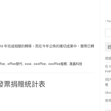
-
Fa
搜
尋
關
016 年完成相關的轉移，而在今年公佈的確切成果中，實際已轉
鍵
字:
德
fice
,
office替代
,
ossii
,
oxoffice
,
oxoffice服務
,
晟鑫科技
在 U
PH
(短
例：發票捐贈統計表
權
Ubu
使用