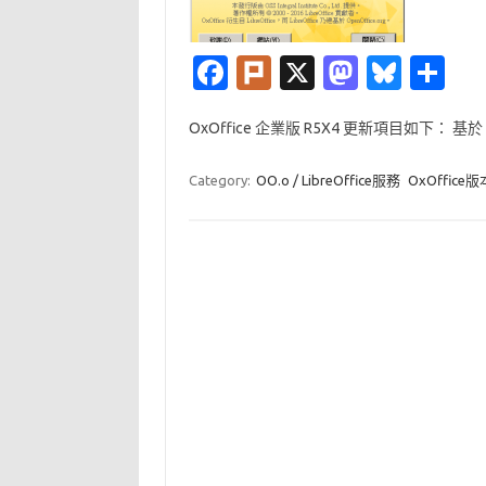
Fa
Pl
X
M
Bl
分
c
ur
as
u
享
OxOffice 企業版 R5X4 更新項目如下： 基於 L
e
k
t
es
b
o
k
Category:
OO.o / LibreOffice服務
OxOffice
o
d
y
o
o
k
n