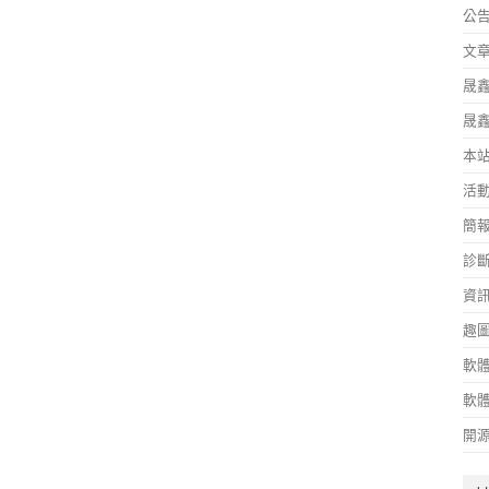
公
文
晟
晟
本
活
簡
診
資
趣
軟
軟
開