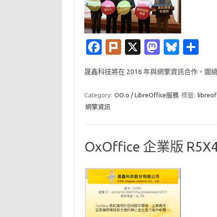
Fa
Pl
X
M
Bl
分
c
ur
as
u
享
晟鑫科技將在 2016 年與網擎資訊合作，圍繞 Open
e
k
t
es
b
o
k
Category:
OO.o / LibreOffice服務
標籤:
libreof
o
d
y
網擎資訊
o
o
k
n
OxOffice 企業版 R5