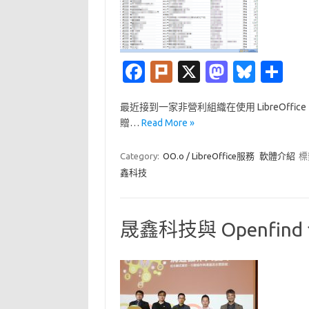
Fa
Pl
X
M
Bl
分
c
ur
as
u
享
最近接到一家非營利組織在使用 LibreOf
e
k
t
es
贈…
Read More »
b
o
k
o
d
y
Category:
OO.o / LibreOffice服務
軟體介紹
標
鑫科技
o
o
k
n
晟鑫科技與 Openfi