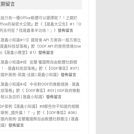
近期留言
誰說只有一種Office軟體可以選擇呢？！之關於
office的祕密大公開
」於〈
【晟鑫大公告】#1『O
F 何去何從？找晟鑫事半功倍！』
〉發佈留言
【晟鑫小知識#11】國發會 API 方案與一般方案比
- 晟鑫科技部落格
」於〈
ODF API 的使用情境(Use
se)【晟鑫小教室】#1
〉發佈留言
【晟鑫小知識#8】 宜蘭 獲國際自由軟體社群關
！ - 晟鑫科技部落格
」於〈
【ODF專區】#07 |
F國外案例-英國-法國 | 晟鑫小知識
〉發佈留言
【晟鑫小知識#4】 中央對ODF的推動措施 - 晟鑫
技部落格
」於〈
【ODF專區】#03 | ODF政府推動
程以及目的 | 晟鑫小知識
〉發佈留言
ODF案例【晟鑫小知識】#8那些你不知道的相關
F案例 _國外篇！？ -
」於〈
【ODF專區】#08 |
F國內案例-宜蘭獲國際自由軟體社群關注 | 晟鑫
知識
〉發佈留言