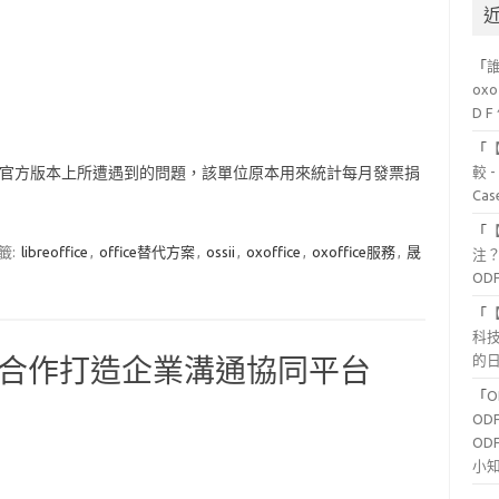
「
ox
D 
「
fice 官方版本上所遭遇到的問題，該單位原本用來統計每月發票捐
較 
Ca
「
籤:
libreoffice
,
office替代方案
,
ossii
,
oxoffice
,
oxoffice服務
,
晟
注？
OD
「
科
的日
nd 合作打造企業溝通協同平台
「
OD
OD
小