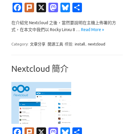
Fa
Pl
X
M
Bl
分
c
ur
as
u
享
在介紹完 Nextcloud 之後，當然要說明在主機上佈署的方
e
k
t
es
式，在本文中我們以 Rocky Linxu 8 …
Read More »
b
o
k
o
d
y
Category:
文章分享
開源工具
標籤:
install
,
nextcloud
o
o
k
n
Nextcloud 簡介
Fa
Pl
X
M
Bl
分