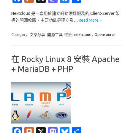
c
ur
as
u
享
Nextcloud 是一套用於建立網路硬碟服務的 Client-Server 架
e
k
t
es
構的開源軟體，主要功能是建立及…
Read More »
b
o
k
o
d
y
Category:
文章分享
開源工具
標籤:
nextcloud
,
Opensource
o
o
k
n
在 Rocky Linux 8 安裝 Apache
+ MariaDB + PHP
Fa
Pl
X
M
Bl
分