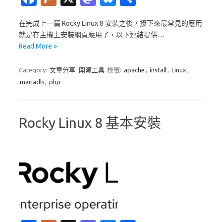
c
ur
as
u
享
在完成上一篇 Rocky Linux 8 安裝之後，接下來最常見的應用
e
k
t
es
就是在主機上安裝網頁應用了，以下連結提供…
b
o
k
Read More »
o
d
y
Category:
文章分享
開源工具
標籤:
apache
,
install
,
Linux
,
o
o
mariadb
,
php
k
n
Rocky Linux 8 基本安裝