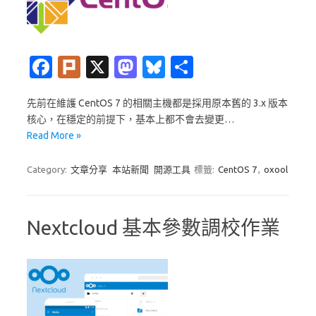
Fa
Pl
X
M
Bl
分
c
ur
as
u
享
先前在維護 CentOS 7 的相關主機都是採用原本舊的 3.x 版本
e
k
t
es
核心，在穩定的前提下，基本上都不會去變更…
b
o
k
Read More »
o
d
y
Category:
文章分享
本站新聞
開源工具
標籤:
CentOS 7
,
oxool
o
o
k
n
Nextcloud 基本參數調校作業