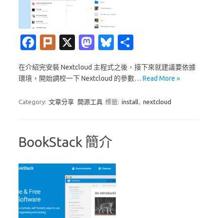
Fa
Pl
X
M
Bl
分
c
ur
as
u
享
在介紹完安裝 Nextcloud 主程式之後，接下來就建議要依據
e
k
t
es
環境，開始調校一下 Nextcloud 的參數…
Read More »
b
o
k
o
d
y
Category:
文章分享
開源工具
標籤:
install
,
nextcloud
o
o
k
n
BookStack 簡介