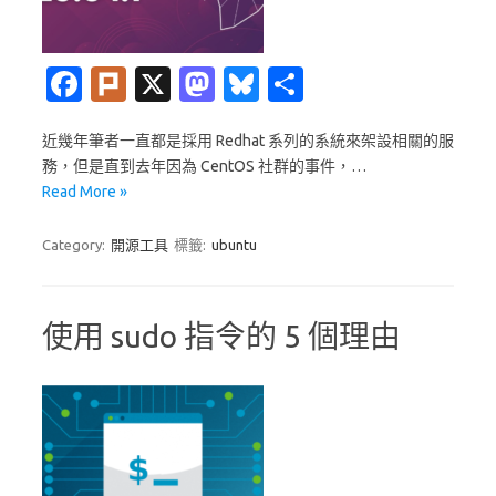
Fa
Pl
X
M
Bl
分
c
ur
as
u
享
近幾年筆者一直都是採用 Redhat 系列的系統來架設相關的服
e
k
t
es
務，但是直到去年因為 CentOS 社群的事件，…
b
o
k
Read More »
o
d
y
Category:
開源工具
標籤:
ubuntu
o
o
k
n
使用 sudo 指令的 5 個理由