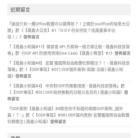
近期留言
「
誰說只有一種Office軟體可以選擇呢？！之關於oxoffice的祕密大公
開
」於〈
【晟鑫大公告】#1『O D F 何去何從？找晟鑫事半功
倍！』
〉發佈留言
「
【晟鑫小知識#11】國發會 API 方案與一般方案比較 - 晟鑫科技部落
格
」於〈
ODF API 的使用情境(Use Case)【晟鑫小教室】#1
〉發佈留言
「
【晟鑫小知識#8】 宜蘭 獲國際自由軟體社群關注？！ - 晟鑫科技部
落格
」於〈
【ODF專區】#07 | ODF國外案例-英國-法國 | 晟鑫小知
識
〉發佈留言
「
【晟鑫小知識#4】 中央對ODF的推動措施 - 晟鑫科技部落格
」於
〈
【ODF專區】#03 | ODF政府推動的日程以及目的 | 晟鑫小知識
〉發
佈留言
「
ODF案例【晟鑫小知識】#8那些你不知道的相關ODF案例 _國外
篇！？ -
」於〈
【ODF專區】#08 | ODF國內案例-宜蘭獲國際自由軟體
社群關注 | 晟鑫小知識
〉發佈留言