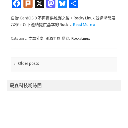
Fa
Pl
X
M
Bl
分
c
ur
as
u
享
自從 CentOS 8 不再提供維護之後，Rocky Linux 就逐漸發展
e
k
t
es
起來，以下連結提供基本的 Rock…
Read More »
b
o
k
o
d
y
Category:
文章分享
開源工具
標籤:
RockyLinux
o
o
k
n
Post navigation
←
Older posts
晟鑫科技粉絲團