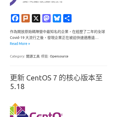
Fa
Pl
X
M
Bl
分
c
ur
as
u
享
作為開放原始碼陣營中最知名的企業，在經歷了二年的全球
e
k
t
es
Covid-19 大流行之後，發現企業正在被迫快速適應遠…
b
o
k
Read More »
o
d
y
Category:
開源工具
標籤:
Opensource
o
o
k
n
更新 CentOS 7 的核心版本至
5.18