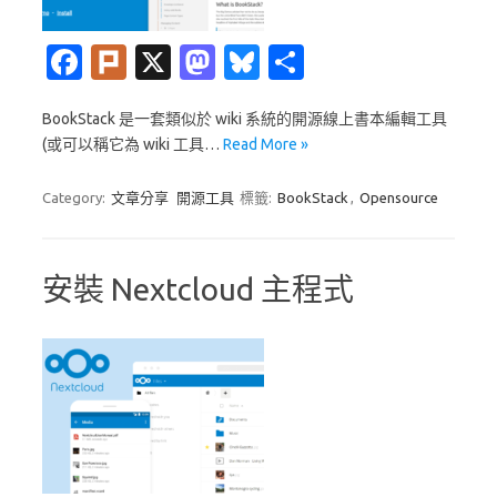
Fa
Pl
X
M
Bl
分
c
ur
as
u
享
BookStack 是一套類似於 wiki 系統的開源線上書本編輯工具
e
k
t
es
(或可以稱它為 wiki 工具…
Read More »
b
o
k
o
d
y
Category:
文章分享
開源工具
標籤:
BookStack
,
Opensource
o
o
k
n
安裝 Nextcloud 主程式