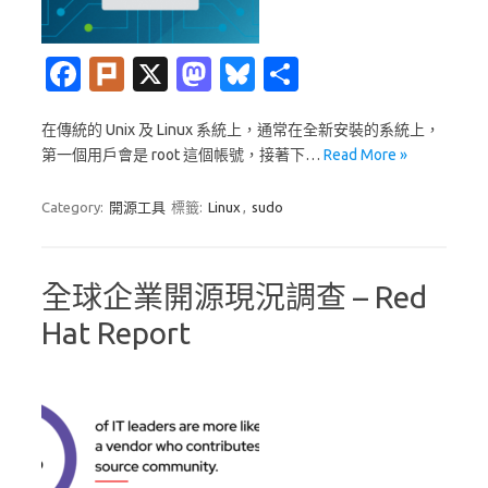
Fa
Pl
X
M
Bl
分
c
ur
as
u
享
在傳統的 Unix 及 Linux 系統上，通常在全新安裝的系統上，
e
k
t
es
第一個用戶會是 root 這個帳號，接著下…
Read More »
b
o
k
o
d
y
Category:
開源工具
標籤:
Linux
,
sudo
o
o
k
n
全球企業開源現況調查 – Red
Hat Report