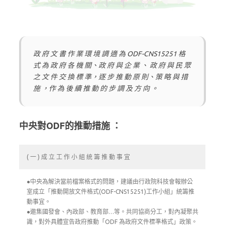
政 府 文 書 作 業 環 境 調 適 為 ODF-CNS15251 格
式 為 政 府 各 機 關、政 府 與 企 業 、 政 府 與 民 眾
之 文 件 交 換 標 準，逐 步 推 動 原 則、策 略 與 措
施 ，作 為 後 續 推 動 的 步 調 及 方 向 。
中央對ODF的推動措施 ：
( 一 ) 成 立 工 作 小 組 統 籌 推 動 事 宜
●中央為解決當前檔案格式的問題，建議由行政院科技會報辦公
室成立「推動開放文件格式(ODF-CNS15251)工作小組」統籌推
動事宜。
●邀集國發會、內政部、教育部…等。共同協商分工，對內凝聚共
識，對外具體宣告政府推動「ODF 為政府文件標準格式」政策。