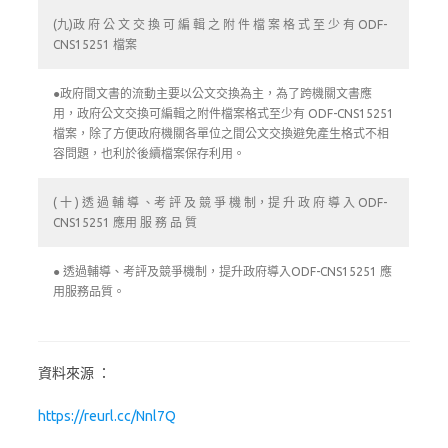
(九)政 府 公 文 交 換 可 編 輯 之 附 件 檔 案 格 式 至 少 有 ODF-
CNS15251 檔案
●政府間文書的流動主要以公文交換為主，為了跨機關文書應
用，政府公文交換可編輯之附件檔案格式至少有 ODF-CNS15251
檔案，除了方便政府機關各單位之間公文交換避免產生格式不相
容問題，也利於後續檔案保存利用。
( 十 ) 透 過 輔 導 、考 評 及 競 爭 機 制，提 升 政 府 導 入 ODF-
CNS15251 應用 服 務 品 質
● 透過輔導、考評及競爭機制，提升政府導入ODF-CNS15251 應
用服務品質。
資料來源 ：
https://reurl.cc/Nnl7Q