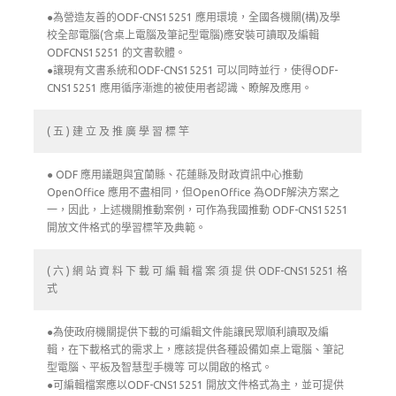
●為營造友善的ODF-CNS15251 應用環境，全國各機關(構)及學
校全部電腦(含桌上電腦及筆記型電腦)應安裝可讀取及編輯
ODFCNS15251 的文書軟體。
●讓現有文書系統和ODF-CNS15251 可以同時並行，使得ODF-
CNS15251 應用循序漸進的被使用者認識、瞭解及應用。
( 五 ) 建 立 及 推 廣 學 習 標 竿
● ODF 應用議題與宜蘭縣、花蓮縣及財政資訊中心推動
OpenOffice 應用不盡相同，但OpenOffice 為ODF解決方案之
一，因此，上述機關推動案例，可作為我國推動 ODF-CNS15251
開放文件格式的學習標竿及典範。
( 六 ) 網 站 資 料 下 載 可 編 輯 檔 案 須 提 供 ODF-CNS15251 格
式
●為使政府機關提供下載的可編輯文件能讓民眾順利讀取及編
輯，在下載格式的需求上，應該提供各種設備如桌上電腦、筆記
型電腦、平板及智慧型手機等 可以開啟的格式。
●可編輯檔案應以ODF-CNS15251 開放文件格式為主，並可提供