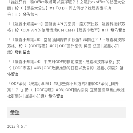
「
誰說只有一種Office軟體可以選擇呢？！之關於oxoffice的祕密大公
開
」於〈
【晟鑫大公告】#1『O D F 何去何從？找晟鑫事半功
倍！』
〉發佈留言
「
【晟鑫小知識#11】國發會 API 方案與一般方案比較 - 晟鑫科技部落
格
」於〈
ODF API 的使用情境(Use Case)【晟鑫小教室】#1
〉發佈留言
「
【晟鑫小知識#8】 宜蘭 獲國際自由軟體社群關注？！ - 晟鑫科技部
落格
」於〈
【ODF專區】#07 | ODF國外案例-英國-法國 | 晟鑫小知
識
〉發佈留言
「
【晟鑫小知識#4】 中央對ODF的推動措施 - 晟鑫科技部落格
」於
〈
【ODF專區】#03 | ODF政府推動的日程以及目的 | 晟鑫小知識
〉發
佈留言
「
ODF案例【晟鑫小知識】#8那些你不知道的相關ODF案例 _國外
篇！？ -
」於〈
【ODF專區】#08 | ODF國內案例-宜蘭獲國際自由軟體
社群關注 | 晟鑫小知識
〉發佈留言
彙整
2025 年 5 月