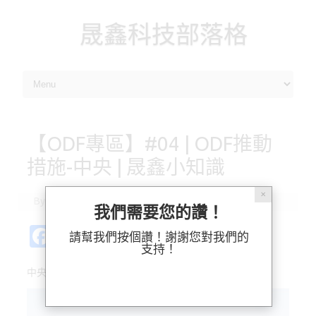
晟鑫科技部落格
Skip to content
【ODF專區】#04 | ODF推動
措施-中央 | 晟鑫小知識
✕
By
瑞貝卡
|
2019-05-06
我們需要您的讚！
Fa
Pl
X
M
Bl
分
請幫我們按個讚！謝謝您對我們的
支持！
c
ur
as
u
享
中央對ODF的推動措施
e
k
t
es
b
o
k