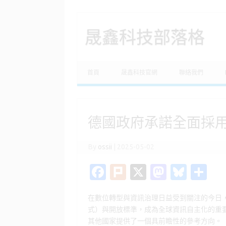
晟鑫科技部落格
Skip to content
首頁
晟鑫科技官網
聯絡我們
德國政府承諾全面採用
By
ossii
|
2025-05-02
Fa
Pl
X
M
Bl
分
c
ur
as
u
享
在數位轉型與資訊治理日益受到關注的今日，德
e
k
t
es
式）與開放標準，成為全球資訊自主化的重
b
o
k
其他國家提供了一個具前瞻性的參考方向。