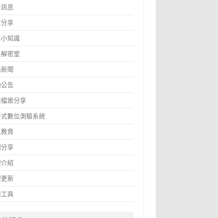
告訊息
章分享
鑫小知識
鑫解密室
站新聞
動公告
報檔案分享
斷式數位測驗系統
訊教育
圖分享
體介紹
體更新
源工具