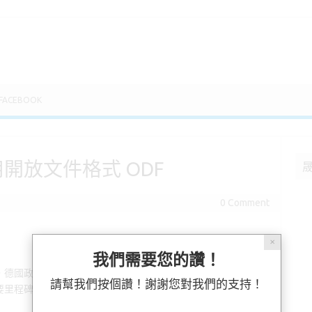
FACEBOOK
開放文件格式 ODF
0 Comment
✕
我們需要您的讚！
國政府於 2025 年正式宣示將全面採用 ODF（開放文件格
請幫我們按個讚！謝謝您對我們的支持！
要里程碑，這項政策不僅體現了對自由軟體價值的肯定，也為