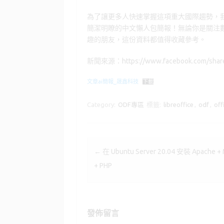
o
d
y
為了讓更多人快速掌握這項重大國際趨勢，我們
o
o
簡潔明瞭的中文懶人包簡報！無論你是關注
k
n
趣的朋友，這份資料都值得收藏參考。
新聞來源：https://www.facebook.com/share
文章ai簡報_晟鑫科技
下載
Category:
ODF專區
標籤:
libreoffice
,
odf
,
of
Post navigation
←
在 Ubuntu Server 20.04 安裝 Apache + 
+ PHP
發佈留言