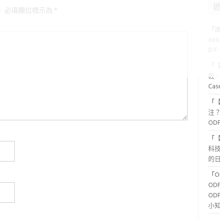
。
必填欄位標示為
*
「
ox
D 
「
較 
Ca
「
注？
OD
「
科
的日
「
OD
OD
小