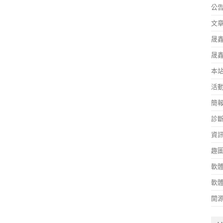
公
文
晟
晟
本
活
簡
診
資
趣
軟
軟
開