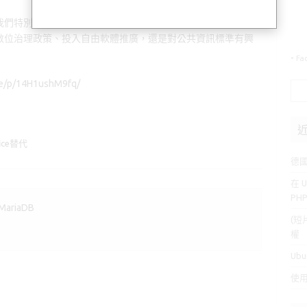
特別運用 AI 工具，將德國採用 ODF 的關鍵內容整理為一份
數位治理政策、投入自由軟體推廣，還是對公共資訊標準有興
-
Fa
/p/14H1ushM9fq/
搜
尋
關
鍵
fice替代
字:
德
在 U
PH
MariaDB
(短
權
Ubu
使用