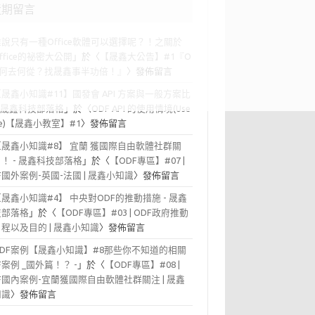
近期留言
誰說只有一種Office軟體可以選擇呢？！之關於
office的祕密大公開
」於〈
【晟鑫大公告】#1『O
F 何去何從？找晟鑫事半功倍！』
〉發佈留言
【晟鑫小知識#11】國發會 API 方案與一般方案比
- 晟鑫科技部落格
」於〈
ODF API 的使用情境(Use
se)【晟鑫小教室】#1
〉發佈留言
【晟鑫小知識#8】 宜蘭 獲國際自由軟體社群關
！ - 晟鑫科技部落格
」於〈
【ODF專區】#07 |
F國外案例-英國-法國 | 晟鑫小知識
〉發佈留言
【晟鑫小知識#4】 中央對ODF的推動措施 - 晟鑫
技部落格
」於〈
【ODF專區】#03 | ODF政府推動
程以及目的 | 晟鑫小知識
〉發佈留言
ODF案例【晟鑫小知識】#8那些你不知道的相關
F案例 _國外篇！？ -
」於〈
【ODF專區】#08 |
F國內案例-宜蘭獲國際自由軟體社群關注 | 晟鑫
知識
〉發佈留言