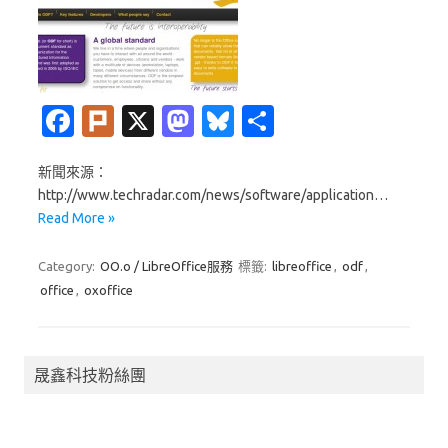
Fa
Pl
X
M
Bl
分
c
ur
as
u
享
新聞來源：
e
k
t
es
http://www.techradar.com/news/software/application…
b
o
k
Read More »
o
d
y
Category:
OO.o / LibreOffice服務
標籤:
libreoffice
,
odf
,
o
o
office
,
oxoffice
k
n
晟鑫科技粉絲團