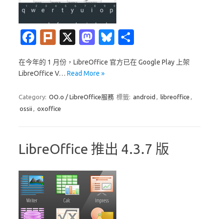
Fa
Pl
X
M
Bl
分
c
ur
as
u
享
在今年的 1 月份，LibreOffice 官方已在 Google Play 上架
e
k
t
es
LibreOffice V…
Read More »
b
o
k
o
d
y
Category:
OO.o / LibreOffice服務
標籤:
android
,
libreoffice
,
ossii
,
oxoffice
o
o
k
n
LibreOffice 推出 4.3.7 版