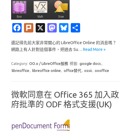
Fa
Pl
X
M
Bl
分
c
ur
as
u
享
還記得先前大家非常關心的 LibreOffice Online 的消息嗎？
e
k
t
es
網路上有人針對這個事件，把過去 Su…
Read More »
b
o
k
o
d
y
Category:
OO.o / LibreOffice服務
標籤:
google docs
,
libreoffice
,
libreoffice online
,
office替代
,
ossii
,
oxoffice
o
o
k
n
微軟同意在 Office 365 加入政
府批準的 ODF 格式支援(UK)