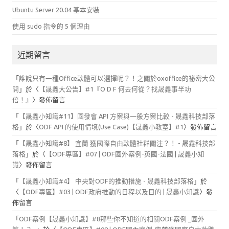
Ubuntu Server 20.04 基本安裝
使用 sudo 指令的 5 個理由
近期留言
「
誰說只有一種Office軟體可以選擇呢？！之關於oxoffice的祕密大公
開
」於〈
【晟鑫大公告】#1『O D F 何去何從？找晟鑫事半功
倍！』
〉發佈留言
「
【晟鑫小知識#11】國發會 API 方案與一般方案比較 - 晟鑫科技部落
格
」於〈
ODF API 的使用情境(Use Case)【晟鑫小教室】#1
〉發佈留言
「
【晟鑫小知識#8】 宜蘭 獲國際自由軟體社群關注？！ - 晟鑫科技部
落格
」於〈
【ODF專區】#07 | ODF國外案例-英國-法國 | 晟鑫小知
識
〉發佈留言
「
【晟鑫小知識#4】 中央對ODF的推動措施 - 晟鑫科技部落格
」於
〈
【ODF專區】#03 | ODF政府推動的日程以及目的 | 晟鑫小知識
〉發
佈留言
「
ODF案例【晟鑫小知識】#8那些你不知道的相關ODF案例 _國外