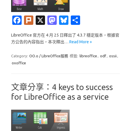
Fa
Pl
X
M
Bl
分
c
ur
as
u
享
LibreOffice 官方在 4 月 25 日釋出了 4.3.7 穩定版本，根據官
e
k
t
es
方公告的內容指出，本次釋出…
Read More »
b
o
k
o
d
y
Category:
OO.o / LibreOffice服務
標籤:
libreoffice
,
odf
,
ossii
,
oxoffice
o
o
k
n
文章分享：4 keys to success
for LibreOffice as a service