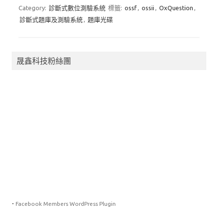
Category:
診斷式數位測驗系統
標籤:
ossf
,
ossii
,
OxQuestion
,
o
o
診斷式題庫及測驗系統
,
題庫光碟
k
n
晟鑫科技粉絲團
-
Facebook Members WordPress Plugin