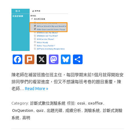
Fa
Pl
X
M
Bl
分
c
ur
as
u
享
陳老師在補習班擔任班主任，每回學期末前1個月就得開始安
e
k
t
es
排同學們的複習進度，但又不想讓每班考卷的題目重覆，陳
b
o
k
老師…
Read More »
o
d
y
Category:
診斷式數位測驗系統
標籤:
ossii
,
oxoffice
,
o
o
OxQuestion
,
quiz
,
出題光碟
,
成績分析
,
測驗系統
,
診斷式測驗
k
n
系統
,
高明