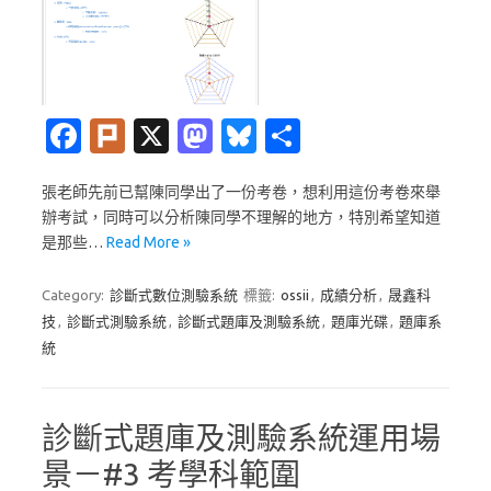
Fa
Pl
X
M
Bl
分
c
ur
as
u
享
張老師先前已幫陳同學出了一份考卷，想利用這份考卷來舉
e
k
t
es
辦考試，同時可以分析陳同學不理解的地方，特別希望知道
b
o
k
是那些…
Read More »
o
d
y
Category:
診斷式數位測驗系統
標籤:
ossii
,
成績分析
,
晟鑫科
o
o
技
,
診斷式測驗系統
,
診斷式題庫及測驗系統
,
題庫光碟
,
題庫系
k
n
統
診斷式題庫及測驗系統運用場
景－#3 考學科範圍