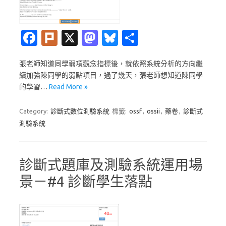
Fa
Pl
X
M
Bl
分
c
ur
as
u
享
張老師知道同學弱項觀念指標後，就依照系統分析的方向繼
e
k
t
es
續加強陳同學的弱點項目，過了幾天，張老師想知道陳同學
b
o
k
的學習…
Read More »
o
d
y
Category:
診斷式數位測驗系統
標籤:
ossf
,
ossii
,
藥卷
,
診斷式
o
o
測驗系統
k
n
診斷式題庫及測驗系統運用場
景－#4 診斷學生落點