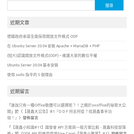
搜
尋
關
近期文章
鍵
字:
德國政府承諾全面採用開放文件格式 ODF
在 Ubuntu Server 20.04 安裝 Apache + MariaDB + PHP
(短片)認識開放文件格式(ODF) – 維護大家的數位平權
Ubuntu Server 20.04 基本安裝
使用 sudo 指令的 5 個理由
近期留言
「
誰說只有一種Office軟體可以選擇呢？！之關於oxoffice的祕密大公
開
」於〈
【晟鑫大公告】#1『O D F 何去何從？找晟鑫事半功
倍！』
〉發佈留言
「
【晟鑫小知識#11】國發會 API 方案與一般方案比較 - 晟鑫科技部落
格
」於〈
ODF API 的使用情境(Use Case)【晟鑫小教室】#1
〉發佈留言