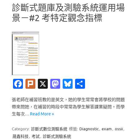
診斷式題庫及測驗系統運用場
景－#2 考特定觀念指標
Fa
Pl
X
M
Bl
分
c
ur
as
u
享
張老師在補習班教的是英文，她的學生常常會將學校的問題
e
k
t
es
帶來問她，在補習的時段中常常為學生解答課業疑問。而學
b
o
k
生每次…
Read More »
o
d
y
Category:
診斷式數位測驗系統
標籤:
Diagnostic
,
exam
,
ossii
,
o
o
晟鑫科技
,
考試
,
診斷式測驗系統