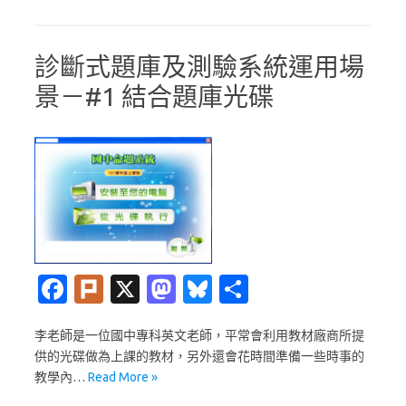
k
n
診斷式題庫及測驗系統運用場
景－#1 結合題庫光碟
Fa
Pl
X
M
Bl
分
c
ur
as
u
享
李老師是一位國中專科英文老師，平常會利用教材廠商所提
e
k
t
es
供的光碟做為上課的教材，另外還會花時間準備一些時事的
b
o
k
教學內…
Read More »
o
d
y