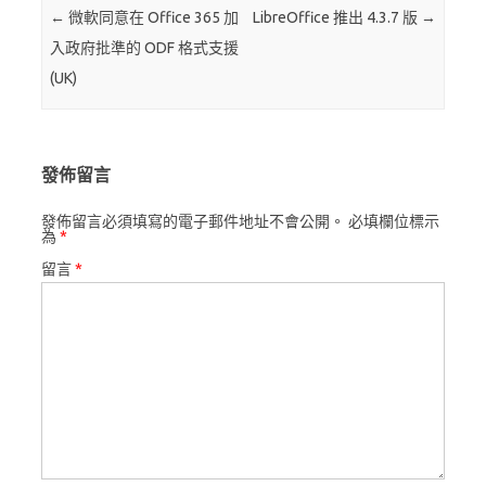
Post navigation
←
微軟同意在 Office 365 加
LibreOffice 推出 4.3.7 版
→
入政府批準的 ODF 格式支援
(UK)
發佈留言
發佈留言必須填寫的電子郵件地址不會公開。
必填欄位標示
為
*
留言
*