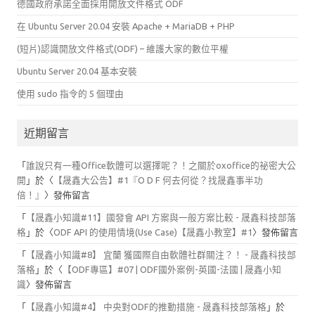
德國政府承諾全面採用開放文件格式 ODF
在 Ubuntu Server 20.04 安裝 Apache + MariaDB + PHP
(短片)認識開放文件格式(ODF) – 維護大家的數位平權
Ubuntu Server 20.04 基本安裝
使用 sudo 指令的 5 個理由
近期留言
「
誰說只有一種Office軟體可以選擇呢？！之關於oxoffice的祕密大公
開
」於〈
【晟鑫大公告】#1『O D F 何去何從？找晟鑫事半功
倍！』
〉發佈留言
「
【晟鑫小知識#11】國發會 API 方案與一般方案比較 - 晟鑫科技部落
格
」於〈
ODF API 的使用情境(Use Case)【晟鑫小教室】#1
〉發佈留言
「
【晟鑫小知識#8】 宜蘭 獲國際自由軟體社群關注？！ - 晟鑫科技部
落格
」於〈
【ODF專區】#07 | ODF國外案例-英國-法國 | 晟鑫小知
識
〉發佈留言
「
【晟鑫小知識#4】 中央對ODF的推動措施 - 晟鑫科技部落格
」於