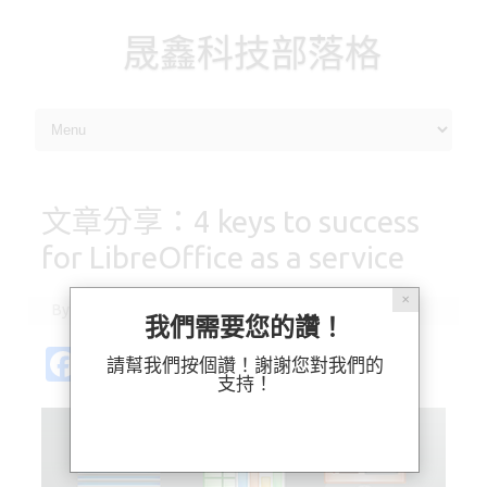
晟鑫科技部落格
Skip to content
文章分享：4 keys to success
for LibreOffice as a service
✕
By
林 毓能
|
2015-04-15
我們需要您的讚！
Fa
Pl
X
M
Bl
分
請幫我們按個讚！謝謝您對我們的
支持！
c
ur
as
u
享
e
k
t
es
b
o
k