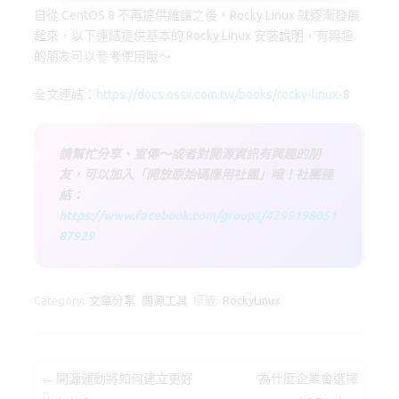
o
o
自從 CentOS 8 不再提供維護之後，Rocky Linux 就逐漸發展
k
n
起來，以下連結提供基本的 Rocky Linux 安裝說明，有興趣
的朋友可以參考使用哦～
全文連結：
https://docs.ossii.com.tw/books/rocky-linux-8
請幫忙分享、宣傳～或者對開源資訊有興趣的朋
友，可以加入「開放原始碼應用社團」哦！社團連
結：
https://www.facebook.com/groups/4299198051
87929
Category:
文章分享
開源工具
標籤:
RockyLinux
Post navigation
←
開源運動將如何建立更好
為什麼企業會選擇