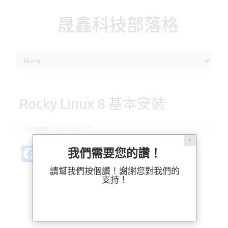
晟鑫科技部落格
Skip to content
Rocky Linux 8 基本安裝
By
ossii
|
2022-05-31
✕
Fa
Pl
X
M
Bl
分
我們需要您的讚！
c
ur
as
u
享
請幫我們按個讚！謝謝您對我們的
支持！
e
k
t
es
b
o
k
o
d
y