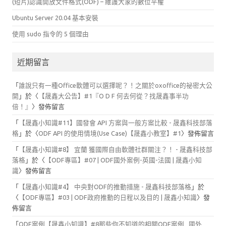
(短片)認識開放文件格式(ODF) – 維護大家的數位平權
Ubuntu Server 20.04 基本安裝
使用 sudo 指令的 5 個理由
近期留言
「
誰說只有一種Office軟體可以選擇呢？！之關於oxoffice的祕密大公
開
」於〈
【晟鑫大公告】#1『O D F 何去何從？找晟鑫事半功
倍！』
〉發佈留言
「
【晟鑫小知識#11】國發會 API 方案與一般方案比較 - 晟鑫科技部落
格
」於〈
ODF API 的使用情境(Use Case)【晟鑫小教室】#1
〉發佈留言
「
【晟鑫小知識#8】 宜蘭 獲國際自由軟體社群關注？！ - 晟鑫科技部
落格
」於〈
【ODF專區】#07 | ODF國外案例-英國-法國 | 晟鑫小知
識
〉發佈留言
「
【晟鑫小知識#4】 中央對ODF的推動措施 - 晟鑫科技部落格
」於
〈
【ODF專區】#03 | ODF政府推動的日程以及目的 | 晟鑫小知識
〉發
佈留言
「
ODF案例【晟鑫小知識】#8那些你不知道的相關ODF案例 _國外