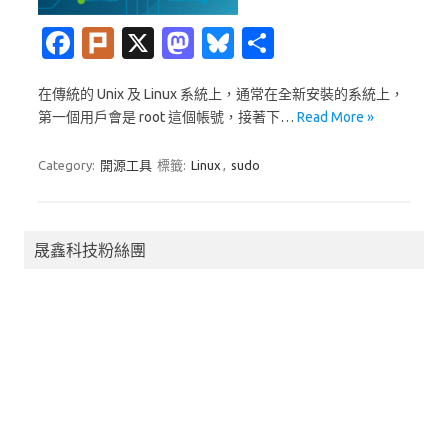
Fa
Pl
X
M
Bl
分
c
ur
as
u
享
在傳統的 Unix 及 Linux 系統上，通常在全新安裝的系統上，
e
k
t
es
第一個用戶會是 root 這個帳號，接著下…
Read More »
b
o
k
o
d
y
Category:
開源工具
標籤:
Linux
,
sudo
o
o
k
n
晟鑫科技粉絲團