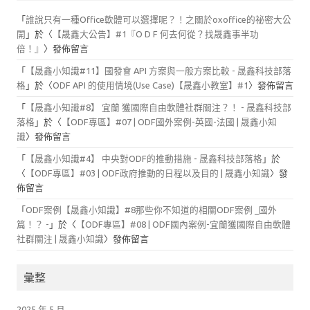
「
誰說只有一種Office軟體可以選擇呢？！之關於oxoffice的祕密大公
開
」於〈
【晟鑫大公告】#1『O D F 何去何從？找晟鑫事半功
倍！』
〉發佈留言
「
【晟鑫小知識#11】國發會 API 方案與一般方案比較 - 晟鑫科技部落
格
」於〈
ODF API 的使用情境(Use Case)【晟鑫小教室】#1
〉發佈留言
「
【晟鑫小知識#8】 宜蘭 獲國際自由軟體社群關注？！ - 晟鑫科技部
落格
」於〈
【ODF專區】#07 | ODF國外案例-英國-法國 | 晟鑫小知
識
〉發佈留言
「
【晟鑫小知識#4】 中央對ODF的推動措施 - 晟鑫科技部落格
」於
〈
【ODF專區】#03 | ODF政府推動的日程以及目的 | 晟鑫小知識
〉發
佈留言
「
ODF案例【晟鑫小知識】#8那些你不知道的相關ODF案例 _國外
篇！？ -
」於〈
【ODF專區】#08 | ODF國內案例-宜蘭獲國際自由軟體
社群關注 | 晟鑫小知識
〉發佈留言
彙整
2025 年 5 月