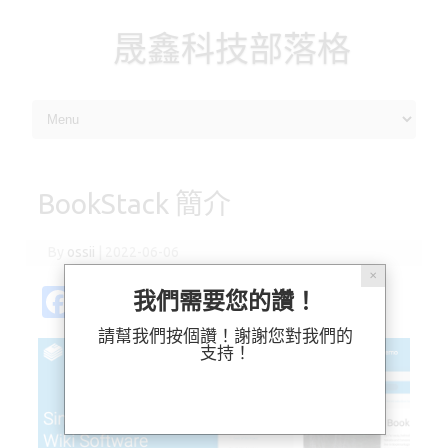
晟鑫科技部落格
Skip to content
BookStack 簡介
By
ossii
|
2022-06-06
✕
Fa
Pl
X
M
Bl
分
我們需要您的讚！
c
ur
as
u
享
請幫我們按個讚！謝謝您對我們的
支持！
e
k
t
es
b
o
k
o
d
y