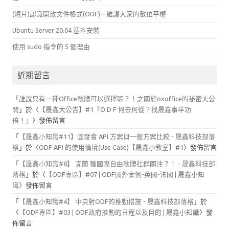
(短片)認識開放文件格式(ODF) – 維護大家的數位平權
Ubuntu Server 20.04 基本安裝
使用 sudo 指令的 5 個理由
近期留言
「
誰說只有一種Office軟體可以選擇呢？！之關於oxoffice的祕密大公
開
」於〈
【晟鑫大公告】#1『O D F 何去何從？找晟鑫事半功
倍！』
〉發佈留言
「
【晟鑫小知識#11】國發會 API 方案與一般方案比較 - 晟鑫科技部落
格
」於〈
ODF API 的使用情境(Use Case)【晟鑫小教室】#1
〉發佈留言
「
【晟鑫小知識#8】 宜蘭 獲國際自由軟體社群關注？！ - 晟鑫科技部
落格
」於〈
【ODF專區】#07 | ODF國外案例-英國-法國 | 晟鑫小知
識
〉發佈留言
「
【晟鑫小知識#4】 中央對ODF的推動措施 - 晟鑫科技部落格
」於
〈
【ODF專區】#03 | ODF政府推動的日程以及目的 | 晟鑫小知識
〉發
佈留言