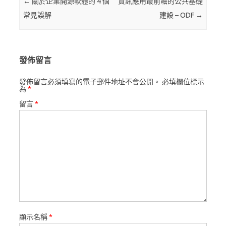
Post navigation
←
關於企業開源軟體的 4 個
資訊應用最前瞻的公共基礎
常見誤解
建設 – ODF
→
發佈留言
發佈留言必須填寫的電子郵件地址不會公開。
必填欄位標示
為
*
留言
*
顯示名稱
*