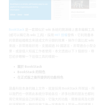
o
o
k
n
BookStack
是一套類似於 wiki 系統的開源線上書本編輯工具
(或可以稱它為 wiki 工具)，採用
MIT 授權
發佈，它利用書本
的章節組織概念來達成文件分類的效果，操作介面比起 wiki
來說，非常簡易好用，支援超過 30 國語言，非常適合小型企
業，或是個人知識工作者使用，本文透過以下 3 個部份，帶
您初步瞭解一下這個工具的樣貌～
關於 BookStack
BookStack 的特色
在正式版之後所提供的功能特色
晟鑫科技本身的線上文件，就是採用 BookStack 所架設，所
以我們也一併將此系統分享給各位，許多社群的朋友也都利
用它來架設自己的筆記站，它強大的功能、簡單易用及社群
的活躍程度，相信採用之後一定會有令人耳目一亮的感覺！