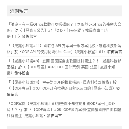
近期留言
「
誰說只有一種Office軟體可以選擇呢？！之關於oxoffice的祕密大公
開
」於〈
【晟鑫大公告】#1『O D F 何去何從？找晟鑫事半功
倍！』
〉發佈留言
「
【晟鑫小知識#11】國發會 API 方案與一般方案比較 - 晟鑫科技部落
格
」於〈
ODF API 的使用情境(Use Case)【晟鑫小教室】#1
〉發佈留言
「
【晟鑫小知識#8】 宜蘭 獲國際自由軟體社群關注？！ - 晟鑫科技部
落格
」於〈
【ODF專區】#07 | ODF國外案例-英國-法國 | 晟鑫小知
識
〉發佈留言
「
【晟鑫小知識#4】 中央對ODF的推動措施 - 晟鑫科技部落格
」於
〈
【ODF專區】#03 | ODF政府推動的日程以及目的 | 晟鑫小知識
〉發
佈留言
「
ODF案例【晟鑫小知識】#8那些你不知道的相關ODF案例 _國外
篇！？ -
」於〈
【ODF專區】#08 | ODF國內案例-宜蘭獲國際自由軟體
社群關注 | 晟鑫小知識
〉發佈留言