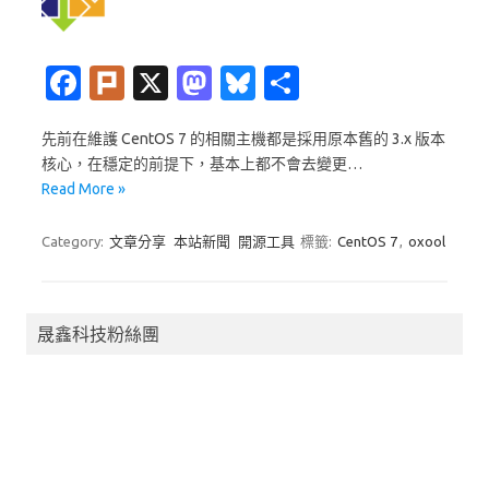
Fa
Pl
X
M
Bl
分
c
ur
as
u
享
先前在維護 CentOS 7 的相關主機都是採用原本舊的 3.x 版本
e
k
t
es
核心，在穩定的前提下，基本上都不會去變更…
b
o
k
Read More »
o
d
y
Category:
文章分享
本站新聞
開源工具
標籤:
CentOS 7
,
oxool
o
o
k
n
晟鑫科技粉絲團