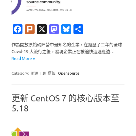
Fa
Pl
X
M
Bl
分
c
ur
as
u
享
作為開放原始碼陣營中最知名的企業，在經歷了二年的全球
e
k
t
es
Covid-19 大流行之後，發現企業正在被迫快速適應遠…
b
o
k
Read More »
o
d
y
Category:
開源工具
標籤:
Opensource
o
o
k
n
更新 CentOS 7 的核心版本至
5.18