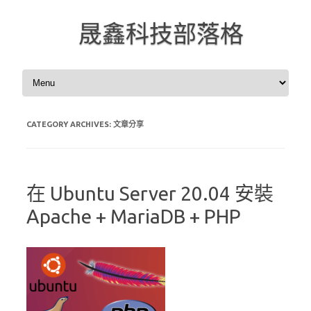
晟鑫科技部落格
Skip to content
CATEGORY ARCHIVES:
文章分享
在 Ubuntu Server 20.04 安裝
Apache + MariaDB + PHP