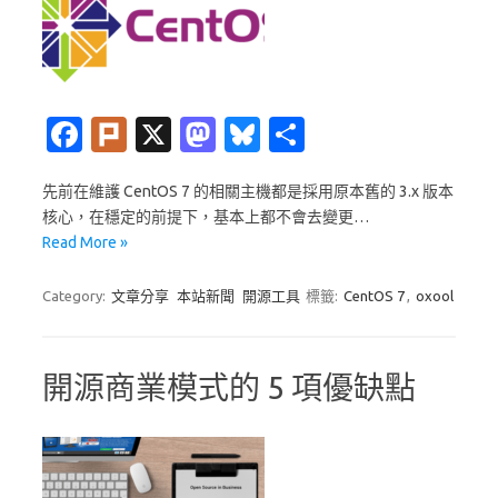
Fa
Pl
X
M
Bl
分
c
ur
as
u
享
先前在維護 CentOS 7 的相關主機都是採用原本舊的 3.x 版本
e
k
t
es
核心，在穩定的前提下，基本上都不會去變更…
b
o
k
Read More »
o
d
y
Category:
文章分享
本站新聞
開源工具
標籤:
CentOS 7
,
oxool
o
o
k
n
開源商業模式的 5 項優缺點