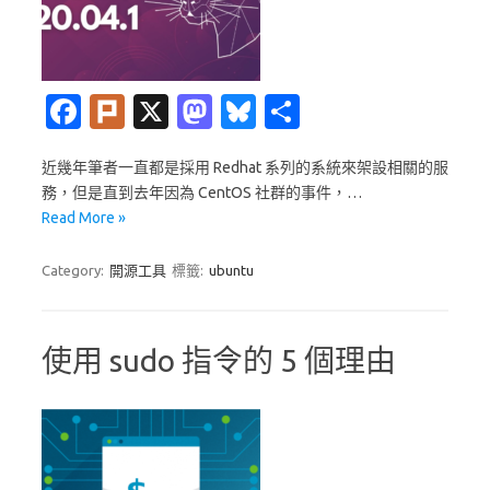
Fa
Pl
X
M
Bl
分
c
ur
as
u
享
近幾年筆者一直都是採用 Redhat 系列的系統來架設相關的服
e
k
t
es
務，但是直到去年因為 CentOS 社群的事件，…
b
o
k
Read More »
o
d
y
Category:
開源工具
標籤:
ubuntu
o
o
k
n
使用 sudo 指令的 5 個理由