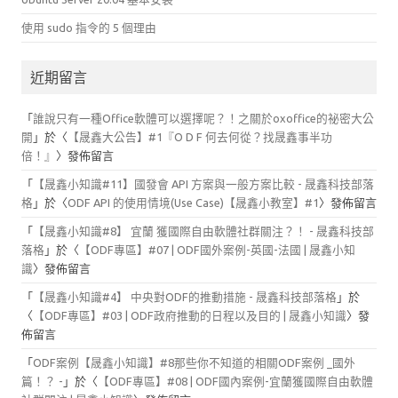
使用 sudo 指令的 5 個理由
近期留言
「
誰說只有一種Office軟體可以選擇呢？！之關於oxoffice的祕密大公
開
」於〈
【晟鑫大公告】#1『O D F 何去何從？找晟鑫事半功
倍！』
〉發佈留言
「
【晟鑫小知識#11】國發會 API 方案與一般方案比較 - 晟鑫科技部落
格
」於〈
ODF API 的使用情境(Use Case)【晟鑫小教室】#1
〉發佈留言
「
【晟鑫小知識#8】 宜蘭 獲國際自由軟體社群關注？！ - 晟鑫科技部
落格
」於〈
【ODF專區】#07 | ODF國外案例-英國-法國 | 晟鑫小知
識
〉發佈留言
「
【晟鑫小知識#4】 中央對ODF的推動措施 - 晟鑫科技部落格
」於
〈
【ODF專區】#03 | ODF政府推動的日程以及目的 | 晟鑫小知識
〉發
佈留言
「
ODF案例【晟鑫小知識】#8那些你不知道的相關ODF案例 _國外
篇！？ -
」於〈
【ODF專區】#08 | ODF國內案例-宜蘭獲國際自由軟體