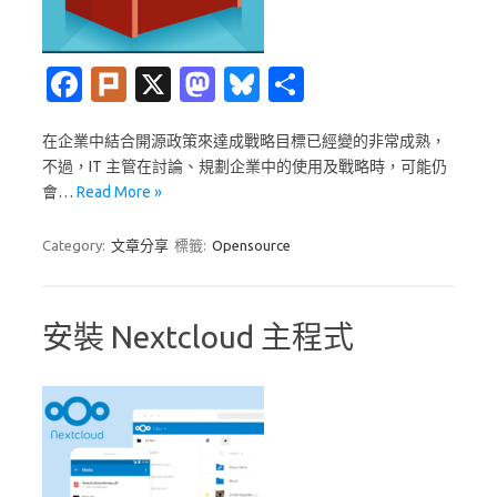
Fa
Pl
X
M
Bl
分
c
ur
as
u
享
在企業中結合開源政策來達成戰略目標已經變的非常成熟，
e
k
t
es
不過，IT 主管在討論、規劃企業中的使用及戰略時，可能仍
b
o
k
會…
Read More »
o
d
y
Category:
文章分享
標籤:
Opensource
o
o
k
n
安裝 Nextcloud 主程式