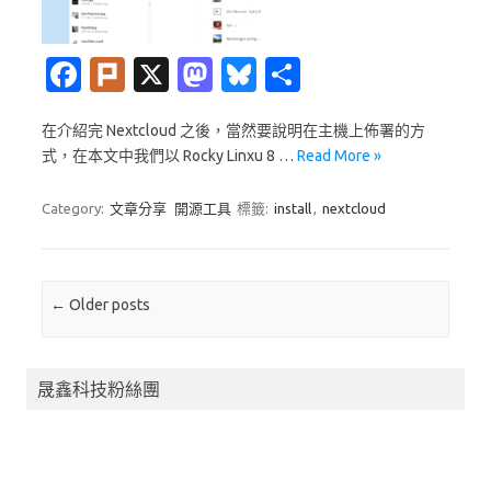
Fa
Pl
X
M
Bl
分
c
ur
as
u
享
在介紹完 Nextcloud 之後，當然要說明在主機上佈署的方
e
k
t
es
式，在本文中我們以 Rocky Linxu 8 …
Read More »
b
o
k
o
d
y
Category:
文章分享
開源工具
標籤:
install
,
nextcloud
o
o
k
n
Post navigation
←
Older posts
晟鑫科技粉絲團