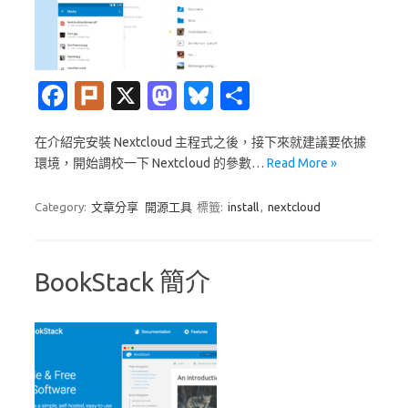
Fa
Pl
X
M
Bl
分
c
ur
as
u
享
在介紹完安裝 Nextcloud 主程式之後，接下來就建議要依據
e
k
t
es
環境，開始調校一下 Nextcloud 的參數…
Read More »
b
o
k
o
d
y
Category:
文章分享
開源工具
標籤:
install
,
nextcloud
o
o
k
n
BookStack 簡介