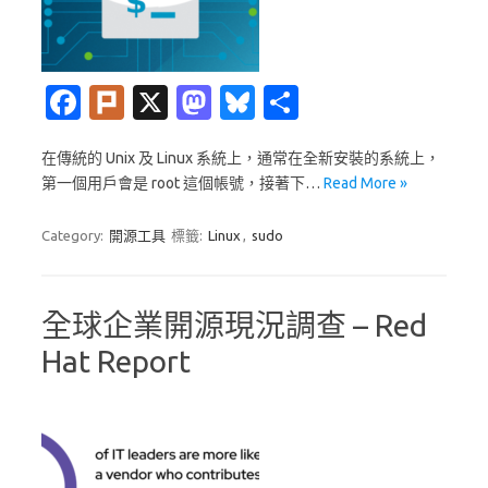
Fa
Pl
X
M
Bl
分
c
ur
as
u
享
在傳統的 Unix 及 Linux 系統上，通常在全新安裝的系統上，
e
k
t
es
第一個用戶會是 root 這個帳號，接著下…
Read More »
b
o
k
o
d
y
Category:
開源工具
標籤:
Linux
,
sudo
o
o
k
n
全球企業開源現況調查 – Red
Hat Report