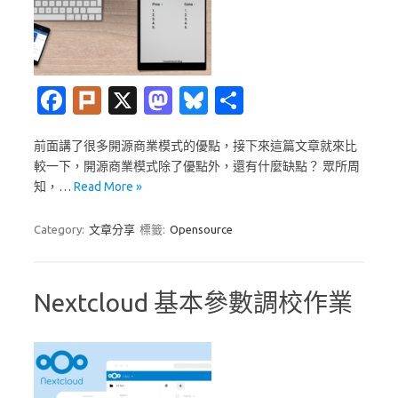
Fa
Pl
X
M
Bl
分
c
ur
as
u
享
前面講了很多開源商業模式的優點，接下來這篇文章就來比
e
k
t
es
較一下，開源商業模式除了優點外，還有什麼缺點？ 眾所周
b
o
k
知，…
Read More »
o
d
y
Category:
文章分享
標籤:
Opensource
o
o
k
n
Nextcloud 基本參數調校作業