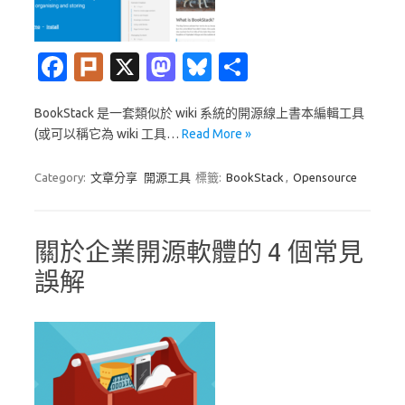
Fa
Pl
X
M
Bl
分
c
ur
as
u
享
BookStack 是一套類似於 wiki 系統的開源線上書本編輯工具
e
k
t
es
(或可以稱它為 wiki 工具…
Read More »
b
o
k
o
d
y
Category:
文章分享
開源工具
標籤:
BookStack
,
Opensource
o
o
k
n
關於企業開源軟體的 4 個常見
誤解