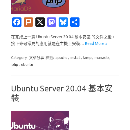
Fa
Pl
X
M
Bl
分
c
ur
as
u
享
在完成上一篇 Ubuntu Server 20.04 基本安裝 的文件之後，
e
k
t
es
接下來最常見的應用就是在主機上安裝…
Read More »
b
o
k
o
d
y
Category:
文章分享
標籤:
apache
,
install
,
lamp
,
mariadb
,
php
,
ubuntu
o
o
k
n
Ubuntu Server 20.04 基本安
裝