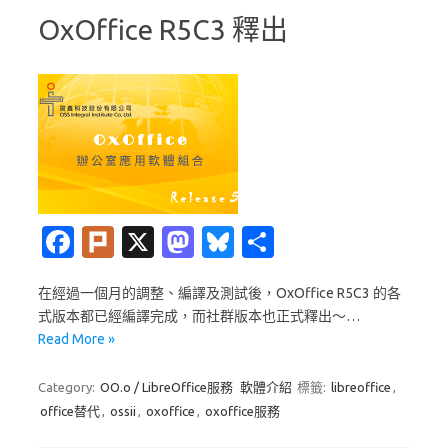
OxOffice R5C3 釋出
Fa
Pl
X
M
Bl
分
c
ur
as
u
享
在經過一個月的調整、編譯及測試後，OxOffice R5C3 的各
e
k
t
es
式版本都已經編譯完成，而社群版本也正式釋出～…
b
o
k
Read More »
o
d
y
Category:
OO.o / LibreOffice服務
軟體介紹
標籤:
libreoffice
,
o
o
office替代
,
ossii
,
oxoffice
,
oxoffice服務
k
n