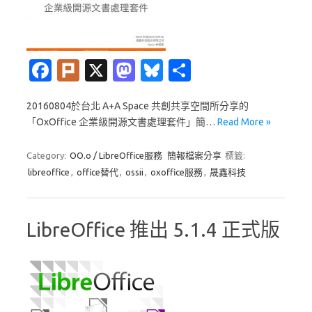
Fa
Pl
X
M
Bl
分
c
ur
as
u
享
20160804於台北 A+A Space 共創共享空間所分享的
e
k
t
es
「OxOffice 企業級開源文書處理套件」簡…
Read More »
b
o
k
o
d
y
Category:
OO.o / LibreOffice服務
簡報檔案分享
標籤:
libreoffice
,
office替代
,
ossii
,
oxoffice服務
,
晟鑫科技
o
o
k
n
LibreOffice 推出 5.1.4 正式版