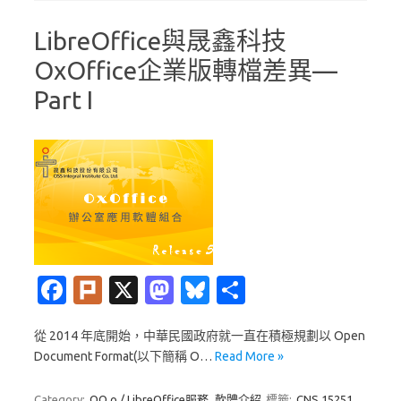
LibreOffice與晟鑫科技
OxOffice企業版轉檔差異—
Part I
Fa
Pl
X
M
Bl
分
c
ur
as
u
享
從 2014 年底開始，中華民國政府就一直在積極規劃以 Open
e
k
t
es
Document Format(以下簡稱 O…
Read More »
b
o
k
Category:
OO.o / LibreOffice服務
軟體介紹
標籤:
CNS 15251
,