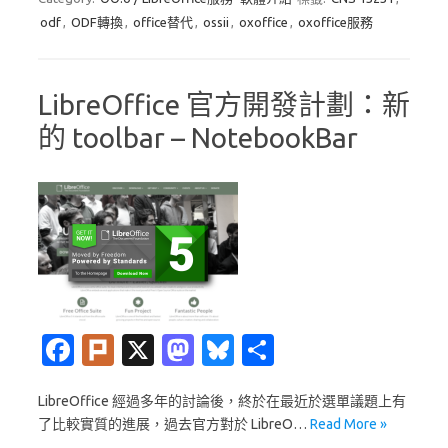
o
d
y
odf
,
ODF轉換
,
office替代
,
ossii
,
oxoffice
,
oxoffice服務
o
o
k
n
LibreOffice 官方開發計劃：新
的 toolbar – NotebookBar
Fa
Pl
X
M
Bl
分
c
ur
as
u
享
LibreOffice 經過多年的討論後，終於在最近於選單議題上有
e
k
t
es
了比較實質的進展，過去官方對於 LibreO…
Read More »
b
o
k