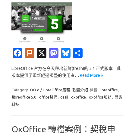
Fa
Pl
X
M
Bl
分
c
ur
as
u
享
LibreOffice 官方在今天釋出新鮮(fresh)的 5.1 正式版本，此
e
k
t
es
版本提供了重新經過調整的使用者…
Read More »
b
o
k
o
d
y
Category:
OO.o / LibreOffice服務
軟體介紹
標籤:
libreoffice
,
libreoffice 5.0
,
office替代
,
ossii
,
oxoffice
,
oxoffice服務
,
晟鑫
o
o
科技
k
n
OxOffice 轉檔案例：契稅申