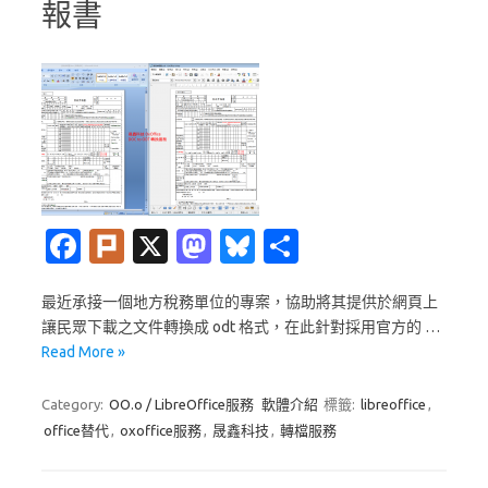
報書
Fa
Pl
X
M
Bl
分
c
ur
as
u
享
最近承接一個地方稅務單位的專案，協助將其提供於網頁上
e
k
t
es
讓民眾下載之文件轉換成 odt 格式，在此針對採用官方的 …
b
o
k
Read More »
o
d
y
Category:
OO.o / LibreOffice服務
軟體介紹
標籤:
libreoffice
,
o
o
office替代
,
oxoffice服務
,
晟鑫科技
,
轉檔服務
k
n