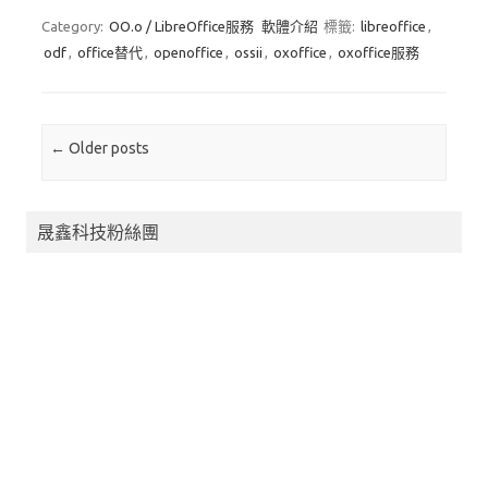
o
d
y
Category:
OO.o / LibreOffice服務
軟體介紹
標籤:
libreoffice
,
odf
,
office替代
,
openoffice
,
ossii
,
oxoffice
,
oxoffice服務
o
o
k
n
Post navigation
←
Older posts
晟鑫科技粉絲團