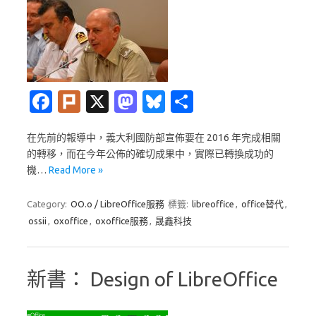
Fa
Pl
X
M
Bl
分
c
ur
as
u
享
在先前的報導中，義大利國防部宣佈要在 2016 年完成相關
e
k
t
es
的轉移，而在今年公佈的確切成果中，實際已轉換成功的
b
o
k
機…
Read More »
o
d
y
Category:
OO.o / LibreOffice服務
標籤:
libreoffice
,
office替代
,
o
o
ossii
,
oxoffice
,
oxoffice服務
,
晟鑫科技
k
n
新書： Design of LibreOffice