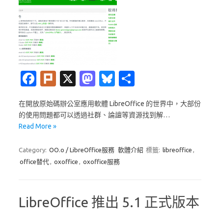
Fa
Pl
X
M
Bl
分
c
ur
as
u
享
在開放原始碼辦公室應用軟體 LibreOffice 的世界中，大部份
e
k
t
es
的使用問題都可以透過社群、論譠等資源找到解…
b
o
k
Read More »
o
d
y
Category:
OO.o / LibreOffice服務
軟體介紹
標籤:
libreoffice
,
o
o
office替代
,
oxoffice
,
oxoffice服務
k
n
LibreOffice 推出 5.1 正式版本