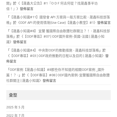
開
」於〈
【晟鑫大公告】#1『O D F 何去何從？找晟鑫事半功
倍！』
〉發佈留言
「
【晟鑫小知識#11】國發會 API 方案與一般方案比較 - 晟鑫科技部落
格
」於〈
ODF API 的使用情境(Use Case)【晟鑫小教室】#1
〉發佈留言
「
【晟鑫小知識#8】 宜蘭 獲國際自由軟體社群關注？！ - 晟鑫科技部
落格
」於〈
【ODF專區】#07 | ODF國外案例-英國-法國 | 晟鑫小知
識
〉發佈留言
「
【晟鑫小知識#4】 中央對ODF的推動措施 - 晟鑫科技部落格
」於
〈
【ODF專區】#03 | ODF政府推動的日程以及目的 | 晟鑫小知識
〉發
佈留言
「
ODF案例【晟鑫小知識】#8那些你不知道的相關ODF案例 _國外
篇！？ -
」於〈
【ODF專區】#08 | ODF國內案例-宜蘭獲國際自由軟體
社群關注 | 晟鑫小知識
〉發佈留言
彙整
2025 年 5 月
2022 年 7 月