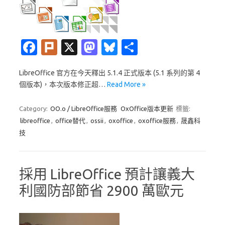
Fa
Pl
X
M
Bl
分
c
ur
as
u
享
LibreOffice 官方在今天釋出 5.1.4 正式版本 (5.1 系列的第 4
e
k
t
es
個版本)，本次版本修正超…
Read More »
b
o
k
o
d
y
Category:
OO.o / LibreOffice服務
OxOffice版本更新
標籤:
libreoffice
,
office替代
,
ossii
,
oxoffice
,
oxoffice服務
,
晟鑫科
o
o
技
k
n
採用 LibreOffice 預計讓義大
利國防部節省 2900 萬歐元