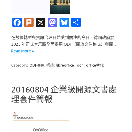
Fa
Pl
X
M
Bl
分
c
ur
as
u
享
在數位轉型與資訊治理日益受到關注的今日，德國政府於
e
k
t
es
2025 年正式宣示將全面採用 ODF（開放文件格式）與開…
b
o
k
Read More »
o
d
y
Category:
ODF專區
標籤:
libreoffice
,
odf
,
office替代
o
o
k
n
20160804 企業級開源文書處
理套件簡報