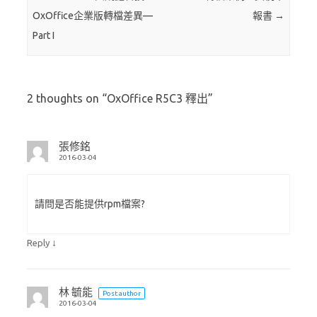
OxOffice企業版轉檔差異—
報書
→
Part I
2 thoughts on “
OxOffice R5C3 釋出
”
張修銘
2016-03-04
請問是否能提供rpm檔案?
↓
Reply
林 毓能
Post author
2016-03-04