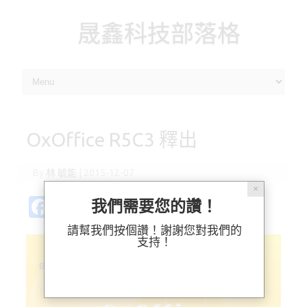
晟鑫科技部落格
Skip to content
OxOffice R5C3 釋出
By
林 毓能
|
2015-12-07
✕
Fa
Pl
X
M
Bl
分
我們需要您的讚！
c
ur
as
u
享
請幫我們按個讚！謝謝您對我們的
支持！
e
k
t
es
b
o
k
o
d
y