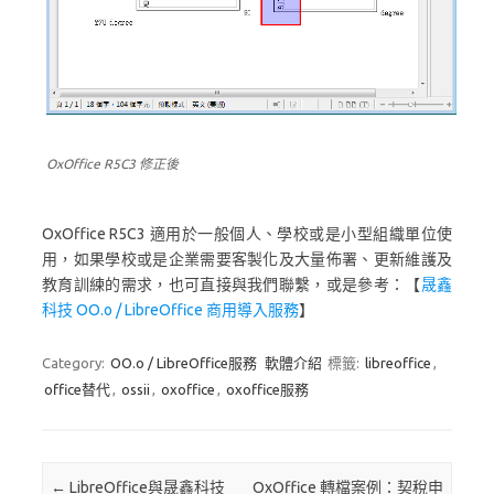
OxOffice R5C3 修正後
OxOffice R5C3 適用於一般個人、學校或是小型組織單位使
用，如果學校或是企業需要客製化及大量佈署、更新維護及
教育訓練的需求，也可直接與我們聯繫，或是參考：【
晟鑫
科技 OO.o / LibreOffice 商用導入服務
】
Category:
OO.o / LibreOffice服務
軟體介紹
標籤:
libreoffice
,
office替代
,
ossii
,
oxoffice
,
oxoffice服務
Post navigation
←
LibreOffice與晟鑫科技
OxOffice 轉檔案例：契稅申