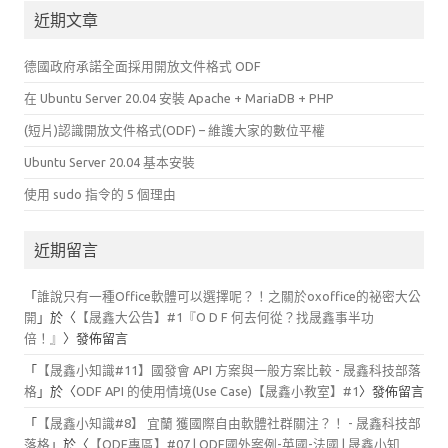
關
近期文章
鍵
字:
德國政府承諾全面採用開放文件格式 ODF
在 Ubuntu Server 20.04 安裝 Apache + MariaDB + PHP
(短片)認識開放文件格式(ODF) – 維護大家的數位平權
Ubuntu Server 20.04 基本安裝
使用 sudo 指令的 5 個理由
近期留言
「
誰說只有一種Office軟體可以選擇呢？！之關於oxoffice的祕密大公
開
」於〈
【晟鑫大公告】#1『O D F 何去何從？找晟鑫事半功
倍！』
〉發佈留言
「
【晟鑫小知識#11】國發會 API 方案與一般方案比較 - 晟鑫科技部落
格
」於〈
ODF API 的使用情境(Use Case)【晟鑫小教室】#1
〉發佈留言
「
【晟鑫小知識#8】 宜蘭 獲國際自由軟體社群關注？！ - 晟鑫科技部
落格
」於〈
【ODF專區】#07 | ODF國外案例-英國-法國 | 晟鑫小知