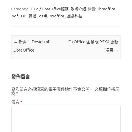
Category:
OO.o / LibreOffice服務
軟體介紹
標籤:
libreoffice
,
odf
,
ODF轉檔
,
ossii
,
oxoffice
,
晟鑫科技
Post navigation
←
新書： Design of
OxOffice 企業版 R5X4 更新
LibreOffice
項目
→
發佈留言
發佈留言必須填寫的電子郵件地址不會公開。
必填欄位標示
為
*
留言
*