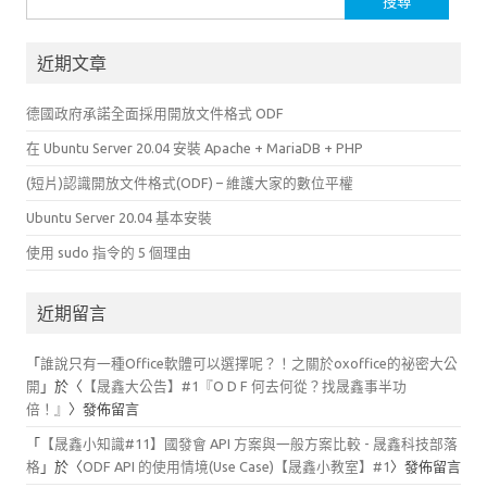
尋
關
近期文章
鍵
字:
德國政府承諾全面採用開放文件格式 ODF
在 Ubuntu Server 20.04 安裝 Apache + MariaDB + PHP
(短片)認識開放文件格式(ODF) – 維護大家的數位平權
Ubuntu Server 20.04 基本安裝
使用 sudo 指令的 5 個理由
近期留言
「
誰說只有一種Office軟體可以選擇呢？！之關於oxoffice的祕密大公
開
」於〈
【晟鑫大公告】#1『O D F 何去何從？找晟鑫事半功
倍！』
〉發佈留言
「
【晟鑫小知識#11】國發會 API 方案與一般方案比較 - 晟鑫科技部落
格
」於〈
ODF API 的使用情境(Use Case)【晟鑫小教室】#1
〉發佈留言