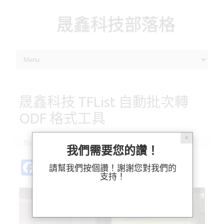
晟鑫科技部落格
Skip to content
晟鑫科技 TFList 自動批次轉
ODF 格式工具
✕
By
林 毓能
|
2016-04-09
我們需要您的讚！
Fa
Pl
X
M
Bl
分
請幫我們按個讚！謝謝您對我們的
支持！
c
ur
as
u
享
e
k
t
es
b
o
k