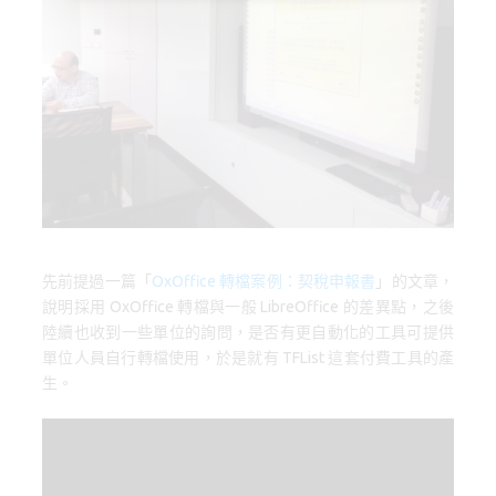
o
d
y
o
o
k
n
先前提過一篇「
OxOffice 轉檔案例：契稅申報書
」的文章，
說明採用 OxOffice 轉檔與一般 LibreOffice 的差異點，之後
陸續也收到一些單位的詢問，是否有更自動化的工具可提供
單位人員自行轉檔使用，於是就有 TFList 這套付費工具的產
生。