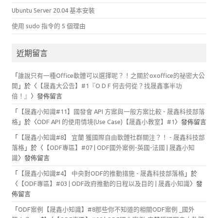
Ubuntu Server 20.04 基本安裝
使用 sudo 指令的 5 個理由
近期留言
「
誰說只有一種Office軟體可以選擇呢？！之關於oxoffice的祕密大公
開
」於〈
【晟鑫大公告】#1『O D F 何去何從？找晟鑫事半功
倍！』
〉發佈留言
「
【晟鑫小知識#11】國發會 API 方案與一般方案比較 - 晟鑫科技部落
格
」於〈
ODF API 的使用情境(Use Case)【晟鑫小教室】#1
〉發佈留言
「
【晟鑫小知識#8】 宜蘭 獲國際自由軟體社群關注？！ - 晟鑫科技部
落格
」於〈
【ODF專區】#07 | ODF國外案例-英國-法國 | 晟鑫小知
識
〉發佈留言
「
【晟鑫小知識#4】 中央對ODF的推動措施 - 晟鑫科技部落格
」於
〈
【ODF專區】#03 | ODF政府推動的日程以及目的 | 晟鑫小知識
〉發
佈留言
「
ODF案例【晟鑫小知識】#8那些你不知道的相關ODF案例 _國外