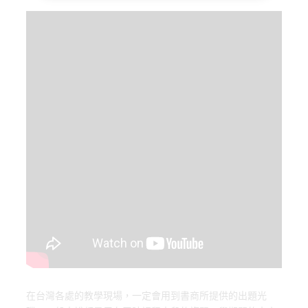
o
d
y
o
o
k
n
在台灣各處的教學現場，一定會用到書商所提供的出題光