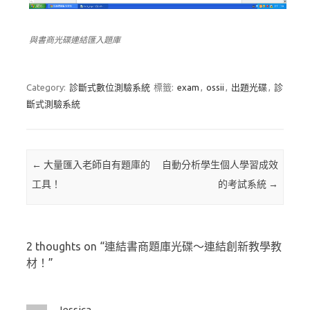
與書商光碟連結匯入題庫
Category:
診斷式數位測驗系統
標籤:
exam
,
ossii
,
出題光碟
,
診
斷式測驗系統
Post navigation
←
大量匯入老師自有題庫的
自動分析學生個人學習成效
工具！
的考試系統
→
2 thoughts on “
連結書商題庫光碟～連結創新教學教
材！
”
Jessica