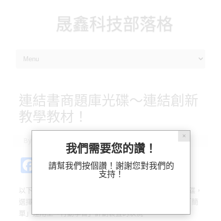
晟鑫科技部落格
Skip to content
連結書商題庫光碟～連結創新
教學教材！
✕
By
ossii
|
2014-01-27
我們需要您的讚！
Fa
Pl
X
M
Bl
分
請幫我們按個讚！謝謝您對我們的
支持！
c
ur
as
u
享
以下的影像說明，如何透過 OxOffice 搭配出版社題庫光碟，
e
k
t
es
選擇特定範圍的題庫內容匯入，解決題庫光碟內容無法「簡
b
o
k
單」運用至「行動學習」計劃裝置的狀況。