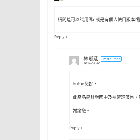
請問這可以試用嗎? 或是有個人使用版本?
↓
Reply
林 毓能
Post author
2014-02-20
hufun您好，
此產品是針對國中及補習班販售，
謝謝您。
↓
Reply