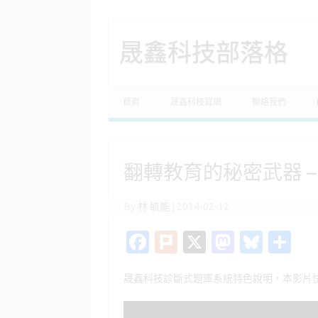
晟鑫科技部落格
Skip to content
首頁
晟鑫科技官網
聯絡我們
翻轉教育的秘密武器 –
By
林 毓能
|
2014-02-12
Fa
Pl
X
M
Bl
分
c
ur
as
u
享
晟鑫科技診斷式題庫系統特色說明，本影片
e
k
t
es
b
o
k