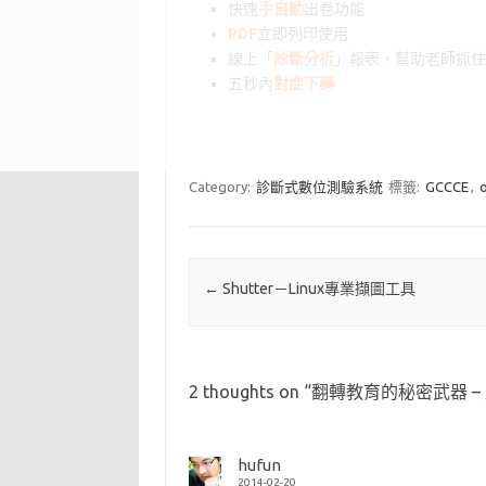
快速
手自動
出卷功能
PDF
立即列印使用
線上「
診斷分析
」報表，幫助老師抓住
五秒內
對症下藥
Category:
診斷式數位測驗系統
標籤:
GCCCE
,
o
Post navigation
←
Shutter－Linux專業擷圖工具
2 thoughts on “
翻轉教育的秘密武器 –
hufun
2014-02-20