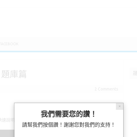
FACEBOOK
 題庫篇
2 Comments
✕
我們需要您的讚！
快速說明題庫出卷、考試、診斷的相關效果！
請幫我們按個讚！謝謝您對我們的支持！