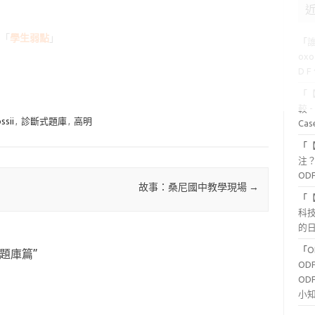
「
學生弱點
」
「
ox
D 
「
較 
ssii
,
診斷式題庫
,
高明
Ca
「
注？
OD
故事：桑尼國中教學現場
→
「
科
的日
「
 題庫篇
”
OD
OD
小