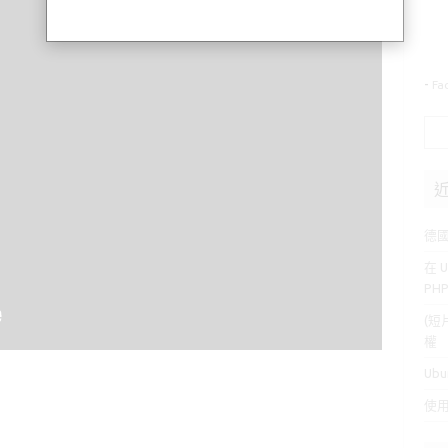
-
Fa
搜
尋
關
鍵
字:
德
在 U
PH
(短
權
Ubu
使用