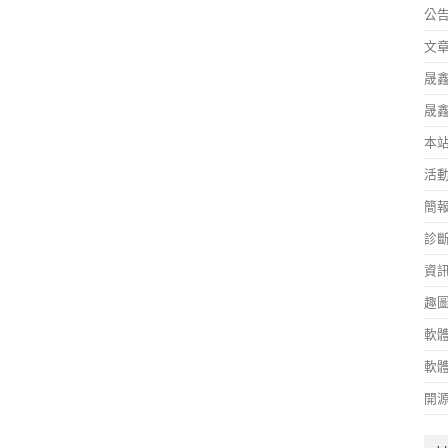
公
文
晟
晟
本
活
簡
診
資
趣
軟
軟
開