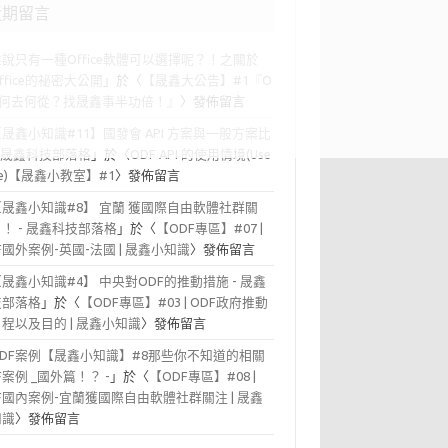
近期留言
誰說只有一種Office軟體可以選擇呢？！之關於
office的祕密大公開
」於〈
【晟鑫大公告】#1『O
F 何去何從？找晟鑫事半功倍！』
〉發佈留言
【晟鑫小知識#11】國發會 API 方案與一般方案比
- 晟鑫科技部落格
」於〈
ODF API 的使用情境(Use
se)【晟鑫小教室】#1
〉發佈留言
【晟鑫小知識#8】 宜蘭 獲國際自由軟體社群關
！ - 晟鑫科技部落格
」於〈
【ODF專區】#07 |
F國外案例-英國-法國 | 晟鑫小知識
〉發佈留言
【晟鑫小知識#4】 中央對ODF的推動措施 - 晟鑫
技部落格
」於〈
【ODF專區】#03 | ODF政府推動
程以及目的 | 晟鑫小知識
〉發佈留言
ODF案例【晟鑫小知識】#8那些你不知道的相關
F案例 _國外篇！？ -
」於〈
【ODF專區】#08 |
F國內案例-宜蘭獲國際自由軟體社群關注 | 晟鑫
知識
〉發佈留言