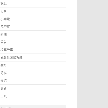
告訊息
章分享
鑫小知識
鑫解密室
站新聞
動公告
報檔案分享
斷式數位測驗系統
訊教育
圖分享
體介紹
體更新
源工具