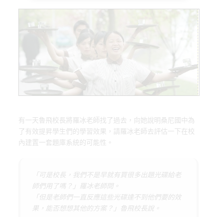
o
o
k
n
有一天魯飛校長將羅冰老師找了過去，向她說明桑尼國中為
了有效提昇學生們的學習效果，請羅冰老師去評估一下在校
內建置一套題庫系統的可能性。
「可是校長，我們不是早就有買很多出題光碟給老
師們用了嗎？」羅冰老師問。
「但是老師們一直反應這些光碟達不到他們要的效
果，能否想想其他的方案？」魯飛校長說。