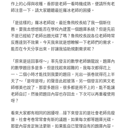
作上的心得與收穫，香即是老師一看時機成熟，便請所有老
師注意一下，請大家聽聽最近羅冰老師的困擾。
「是這樣的」羅冰老師說，最近魯飛校長給了我一個新任
務，要我去想想能否在學校內建置一個題庫系統？但是先前
不是已經給了老師出題光碟了嗎？魯飛校長說各位老師時常
反應達到不效果，今天我來就是想瞭解一下老師們的需求，
能否在今天分享出來，好讓我協助規劃需求呢？
「原來是這回事呀～」率先發言的數學老師鎖龍說，題庫內
的數學題目多是多，但是找起來超難的，我每次都得花上
一、二個小時才能找到我要的題目，光出一張卷就得花上半
天了～「是呀是呀」的聲音此起彼落，另一個發言的英文老
師哪美也說了，那麼多題目，很多都是用不上的，能不能讓
老師自訂，然後把題目內容也存回去，下次可以再重複使用
呀？
看來大家都有相同的困擾呀…接下來發言的是社會老師烏瘦
普，社會考卷常常會有新的議題，如果每次都等題庫光碟，
那麼內容肯定無法更新，如果能自已管理自有的題庫內容，