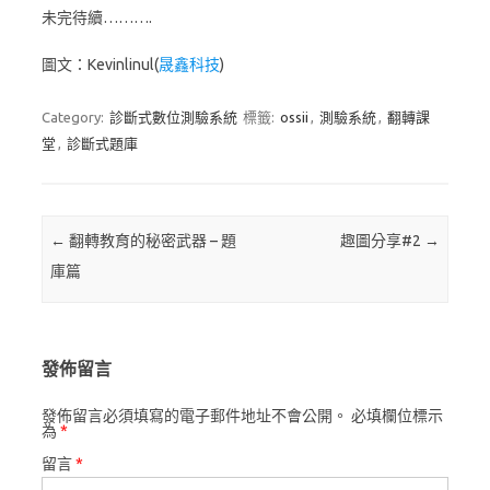
未完待續……….
圖文：Kevinlinul(
晟鑫科技
)
Category:
診斷式數位測驗系統
標籤:
ossii
,
測驗系統
,
翻轉課
堂
,
診斷式題庫
Post navigation
←
翻轉教育的秘密武器 – 題
趣圖分享#2
→
庫篇
發佈留言
發佈留言必須填寫的電子郵件地址不會公開。
必填欄位標示
為
*
留言
*