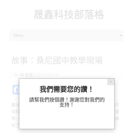
晟鑫科技部落格
Skip to content
故事：桑尼國中教學現場
By
林 毓能
|
2014-02-14
✕
Fa
Pl
X
M
Bl
分
我們需要您的讚！
c
ur
as
u
享
請幫我們按個讚！謝謝您對我們的
支持！
羅冰是桑尼國中的國文老師，同時也兼任了資訊組長，她平
e
k
t
es
常的工作很忙碌，除了要準備每天給同學們上課的內容，還
b
o
k
得一直應付從其他學校來參訪的校長、主任，所以羅冰也練
o
d
y
就了一身功夫，等於一個人有十雙手來處理校務～