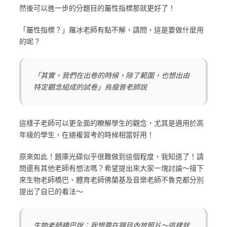
然後可以進一步的分題目的屬性指標那就更好了！
「屬性指標？」羅冰老師有點不解，請問，這是要做什麼用
的呢？
「其實，我們在出卷的時候，除了範圍，也想出由
特定觀念組成的試卷」烏瘦普老師說
這樣子老師可以更全面的瞭解學生的觀念，尤其是適用於高
年級的學生，在總複習考的時候相當好用！
原來如此！題庫光碟似乎很難做到這個程度，我知道了！請
問還有其他老師有想法嗎？希望提出來大家一塊討論～接下
來生物老師橋巴、體育老師佛蘭基及音樂老師不魯克都分別
提出了自已的看法～
生物老師橋巴說：我想要在題目內放照片～這樣就