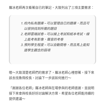
羅冰老師再次看著自已的筆記，大致列出了三項主要需求：
校內私有題庫 – 可以管理自已的題庫，而且可
以很快找到所需的題目
老師雲端試卷 – 可以線上考試和紙本考試，線
上能考有影像、聲音的考卷
預判學生程度 – 可以自動閱卷，而且馬上能知
道學生觀念的弱項
嗯～大致清楚老師們的需求了，羅冰老師心裡想著，接下來
該去找魯飛校長，討論下一步該如何進行～
「謝謝各位老師」羅冰老師與在場參與的老師道謝，並說明
接下來會與校長好好討論解決方案，希望各位老師能持續的
提供建議～