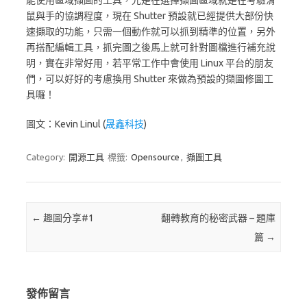
能使用區域擷圖的工具，光是在選擇擷圖區域就是在考驗滑
鼠與手的協調程度，現在 Shutter 預設就已經提供大部份快
速擷取的功能，只需一個動作就可以抓到精準的位置，另外
再搭配編輯工具，抓完圖之後馬上就可針對圖檔進行補充說
明，實在非常好用，若平常工作中會使用 Linux 平台的朋友
們，可以好好的考慮換用 Shutter 來做為預設的擷圖修圖工
具囉！
圖文：Kevin Linul (
晟鑫科技
)
Category:
開源工具
標籤:
Opensource
,
擷圖工具
Post navigation
←
趣圖分享#1
翻轉教育的秘密武器 – 題庫
篇
→
發佈留言