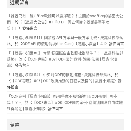
近期留言
「
誰說只有一種Office軟體可以選擇呢？！之關於oxoffice的祕密大公
開
」於〈
【晟鑫大公告】#1『O D F 何去何從？找晟鑫事半功
倍！』
〉發佈留言
「
【晟鑫小知識#11】國發會 API 方案與一般方案比較 - 晟鑫科技部落
格
」於〈
ODF API 的使用情境(Use Case)【晟鑫小教室】#1
〉發佈留言
「
【晟鑫小知識#8】 宜蘭 獲國際自由軟體社群關注？！ - 晟鑫科技部
落格
」於〈
【ODF專區】#07 | ODF國外案例-英國-法國 | 晟鑫小知
識
〉發佈留言
「
【晟鑫小知識#4】 中央對ODF的推動措施 - 晟鑫科技部落格
」於
〈
【ODF專區】#03 | ODF政府推動的日程以及目的 | 晟鑫小知識
〉發
佈留言
「
ODF案例【晟鑫小知識】#8那些你不知道的相關ODF案例 _國外
篇！？ -
」於〈
【ODF專區】#08 | ODF國內案例-宜蘭獲國際自由軟體
社群關注 | 晟鑫小知識
〉發佈留言
彙整