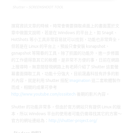
o
o
Shutter – SCREENSHOOT TOOL
k
n
撰寫資訊文章的時候，時常會需要擷取桌面上的畫面置於文
章中做圖文說明，若是在 Windows 的平台上，如 Snagit、
HotShots 等小工具非常容易就可以找到，功能也非常齊全，
但若是在 Linux 的平台上，預設只會安裝 ksnapshot、
gsnapshot 等陽春的工具，除了抓圖的功能外，進一步修圖
的工作還得靠其它的軟體，是非常不方便的事，日前在網路
上搜尋時，無意間發現網路上有老師介紹了 Shutter 這套螢
幕畫面擷取工具，功能十分強大，目前晟鑫科技有許多的影
片內容，就是利用 Shutter 搭配
Imagination
這二套軟體製作
而成，相關的成果可參考
http://www.youtube.com/ossiitech
後期的影片內容。
Shutter 的功能非常多，但由於官方網站只有提供 Linux 的版
本，所以 Windows 平台的使用者可能仍需尋找其它的方案～
官方的網址連結為：
http://shutter-project.org/