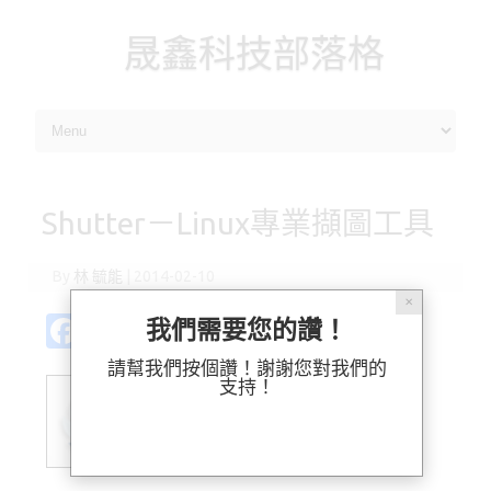
晟鑫科技部落格
Skip to content
Shutter－Linux專業擷圖工具
By
林 毓能
|
2014-02-10
✕
Fa
Pl
X
M
Bl
分
我們需要您的讚！
c
ur
as
u
享
請幫我們按個讚！謝謝您對我們的
支持！
e
k
t
es
b
o
k
o
d
y