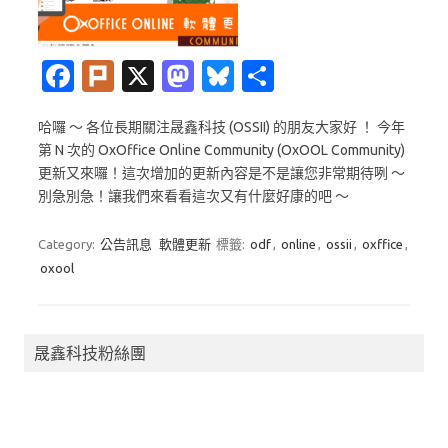
Fa
Pl
X
M
Bl
分
c
ur
as
u
享
哈囉 ～ 各位長期關注晟鑫科技 (OSSII) 的朋友大家好 ！ 今年
e
k
t
es
第 N 次的 OxOffice Online Community (OxOOL Community)
b
o
k
更新又來囉！這次增加的更新內容是不是讓您非常期待咧 ～
o
d
y
別急別急！讓我們來看看這次又有什麼好康的吧 ～
o
o
Category:
公告訊息
軟體更新
標籤:
odf
,
online
,
ossii
,
oxffice
,
k
n
oxool
晟鑫科技粉絲團