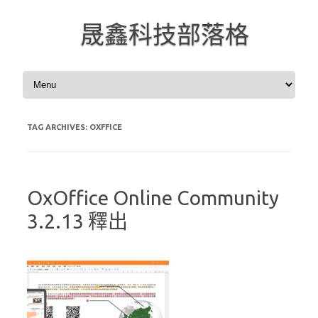
晟鑫科技部落格
Skip to content
TAG ARCHIVES:
OXFFICE
OxOffice Online Community
3.2.13 釋出