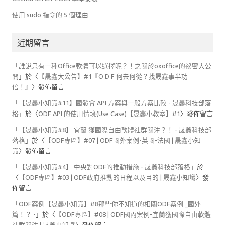
使用 sudo 指令的 5 個理由
近期留言
「
誰說只有一種Office軟體可以選擇呢？！之關於oxoffice的祕密大公
開
」於〈
【晟鑫大公告】#1『O D F 何去何從？找晟鑫事半功
倍！』
〉發佈留言
「
【晟鑫小知識#11】國發會 API 方案與一般方案比較 - 晟鑫科技部落
格
」於〈
ODF API 的使用情境(Use Case)【晟鑫小教室】#1
〉發佈留言
「
【晟鑫小知識#8】 宜蘭 獲國際自由軟體社群關注？！ - 晟鑫科技部
落格
」於〈
【ODF專區】#07 | ODF國外案例-英國-法國 | 晟鑫小知
識
〉發佈留言
「
【晟鑫小知識#4】 中央對ODF的推動措施 - 晟鑫科技部落格
」於
〈
【ODF專區】#03 | ODF政府推動的日程以及目的 | 晟鑫小知識
〉發
佈留言
「
ODF案例【晟鑫小知識】#8那些你不知道的相關ODF案例 _國外
篇！？ -
」於〈
【ODF專區】#08 | ODF國內案例-宜蘭獲國際自由軟體