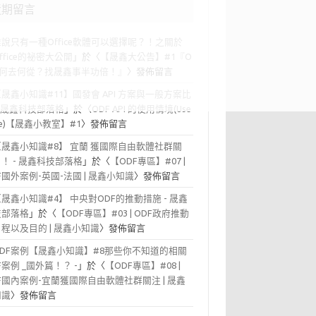
近期留言
誰說只有一種Office軟體可以選擇呢？！之關於
office的祕密大公開
」於〈
【晟鑫大公告】#1『O
F 何去何從？找晟鑫事半功倍！』
〉發佈留言
【晟鑫小知識#11】國發會 API 方案與一般方案比
- 晟鑫科技部落格
」於〈
ODF API 的使用情境(Use
se)【晟鑫小教室】#1
〉發佈留言
【晟鑫小知識#8】 宜蘭 獲國際自由軟體社群關
！ - 晟鑫科技部落格
」於〈
【ODF專區】#07 |
F國外案例-英國-法國 | 晟鑫小知識
〉發佈留言
【晟鑫小知識#4】 中央對ODF的推動措施 - 晟鑫
技部落格
」於〈
【ODF專區】#03 | ODF政府推動
程以及目的 | 晟鑫小知識
〉發佈留言
ODF案例【晟鑫小知識】#8那些你不知道的相關
F案例 _國外篇！？ -
」於〈
【ODF專區】#08 |
F國內案例-宜蘭獲國際自由軟體社群關注 | 晟鑫
知識
〉發佈留言