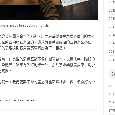
201
201
201
iness people stacking hands
201
201
充分發揮團隊合作的精神，集思廣益從客戶角度多面向的思考
方位的各項服務與諮詢，講求與客戶間融洽的互動與全心信
201
美的表現達到客戶最高滿意度為第一目標。
201
培育，在良性的溝通互動下促進團隊合作，以達成每一階段的
201
，全體員工除享有入紅利獎金外，亦共享企業發展成果；對於
之規劃。
的配合，我們更要不斷的盡之所能回饋社會，做一個良好的企
OD
OO.
e
,
ossii
,
oxffice
,
oxool
Ox
佳