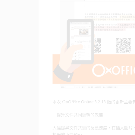
o
d
y
o
o
k
n
本次 ＯxOffice Online 3.2.13 版的更
－提升文件共同編輯的效能－
大幅提昇文件共編的反應速度，在插入圖片
輯器的小問題～