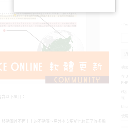
-
Fa
搜
尋
關
鍵
字:
德
在 U
PH
(短
新主要包含以下項目：
權
Ubu
使用
、移動圖片不再卡卡的不動囉～另外本次更新也修正了許多編