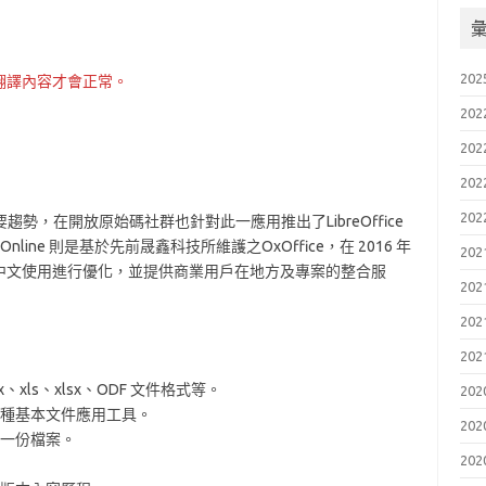
202
翻譯內容才會正常。
202
202
202
202
要趨勢，在開放原始碼社群也針對此一應用推出了LibreOffice
 Online 則是基於先前晟鑫科技所維護之OxOffice，在 2016 年
202
中文使用進行優化，並提供商業用戶在地方及專案的整合服
202
202
202
x、xls、xlsx、ODF 文件格式等。
202
 種基本文件應用工具。
202
一份檔案。
202