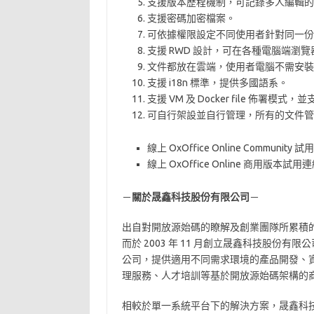
支援版本歷程機制，可記錄多人編輯的
支援密碼加密檔案。
可依據權限設定不同使用者針對同一份
支援 RWD 設計，可在各種電腦端瀏
文件都放在雲端，使用者電腦不需安裝
支援 i18n 標準，提供多國語系。
支援 VM 及 Docker file 佈署模式，並
可自行架設並自行管理，所有的文件管
線上 OxOffice Online Community
線上 OxOffice Online 商用版本試用
－
關於晟鑫科技股份有限公司
－
出自對開放源始碼的瞭解及創業團隊所累積
而於 2003 年 11 月創立晟鑫科技股份
公司，提供適用不同需求環境的產品開發、
理服務、人才培訓等基於開放源始碼架構的
相較於單一系統平台下的解決方案，晟鑫科