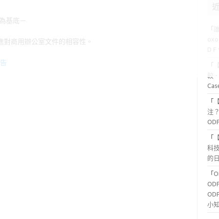
.6 為基底－
「
ox
 版，改進對商用辦公室文件的相容性。
D 
公告
「
較 
Ca
「
注？
OD
「
科
的日
「
OD
OD
小