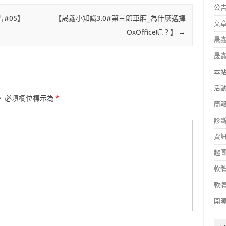
公
告#05】
【晟鑫小知識3.0#第三節車廂_為什麼選擇
文
OxOffice呢？】
→
晟
晟
本
活
。
必填欄位標示為
*
簡
診
資
趣
軟
軟
開