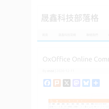
晟鑫科技部落格
Skip to content
首頁
晟鑫科技官網
聯絡我們
OxOffice Online Com
By
ossii
|
2020-12-11
Fa
Pl
X
M
Bl
分
c
ur
as
u
享
e
k
t
es
b
o
k