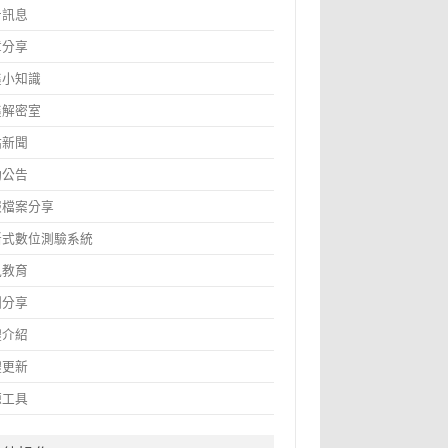
告訊息
章分享
鑫小知識
鑫解密室
站新聞
動公告
報檔案分享
斷式數位測驗系統
訊教育
圖分享
體介紹
體更新
源工具