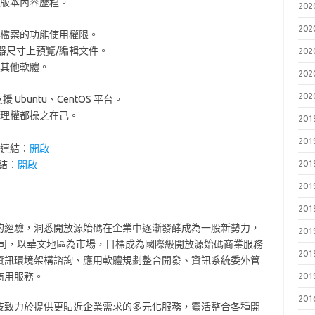
版本內容歷程。
202
202
檔案的功能使用權限。
覽器尺寸上預覽/編輯文件。
202
其他軟體。
202
202
支援 Ubuntu、CentOS 平台。
理權都操之在己。
201
201
 試用連結：
開啟
201
連結：
開啟
201
201
的經驗，洞悉開放源始碼在企業中逐漸發酵成為一股新勢力，
201
有限公司，以華文地區為市場，目標成為國際級開放源始碼商業服務
201
資訊環境架構諮詢、應用軟體規劃整合開發、資訊系統委外管
商用服務。
201
201
技致力於提供更貼近企業需求的多元化服務，靈活整合各種開