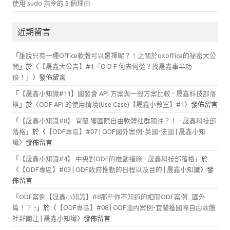
使用 sudo 指令的 5 個理由
近期留言
「
誰說只有一種Office軟體可以選擇呢？！之關於oxoffice的祕密大公
開
」於〈
【晟鑫大公告】#1『O D F 何去何從？找晟鑫事半功
倍！』
〉發佈留言
「
【晟鑫小知識#11】國發會 API 方案與一般方案比較 - 晟鑫科技部落
格
」於〈
ODF API 的使用情境(Use Case)【晟鑫小教室】#1
〉發佈留言
「
【晟鑫小知識#8】 宜蘭 獲國際自由軟體社群關注？！ - 晟鑫科技部
落格
」於〈
【ODF專區】#07 | ODF國外案例-英國-法國 | 晟鑫小知
識
〉發佈留言
「
【晟鑫小知識#4】 中央對ODF的推動措施 - 晟鑫科技部落格
」於
〈
【ODF專區】#03 | ODF政府推動的日程以及目的 | 晟鑫小知識
〉發
佈留言
「
ODF案例【晟鑫小知識】#8那些你不知道的相關ODF案例 _國外
篇！？ -
」於〈
【ODF專區】#08 | ODF國內案例-宜蘭獲國際自由軟體
社群關注 | 晟鑫小知識
〉發佈留言