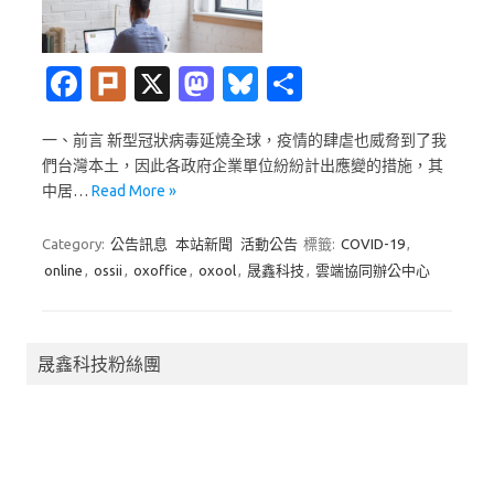
Fa
Pl
X
M
Bl
分
c
ur
as
u
享
一、前言 新型冠狀病毒延燒全球，疫情的肆虐也威脅到了我
e
k
t
es
們台灣本土，因此各政府企業單位紛紛計出應變的措施，其
b
o
k
中居…
Read More »
o
d
y
Category:
公告訊息
本站新聞
活動公告
標籤:
COVID-19
,
o
o
online
,
ossii
,
oxoffice
,
oxool
,
晟鑫科技
,
雲端協同辦公中心
k
n
晟鑫科技粉絲團