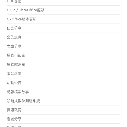
ODF專區
OO.o / LibreOffice服務
OxOffice版本更新
佳言分享
公告訊息
文章分享
晟鑫小知識
晟鑫解密室
本站新聞
活動公告
簡報檔案分享
診斷式數位測驗系統
資訊教育
趣圖分享