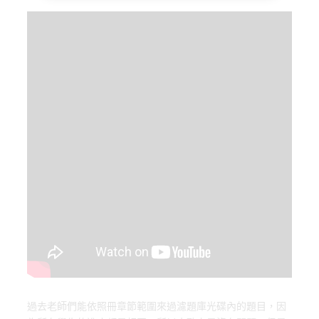
o
d
y
o
o
k
n
過去老師們能依照冊章節範圍來過濾題庫光碟內的題目，因