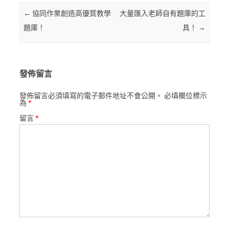
Post navigation
←
協同作業創造高優質教學
大量匯入老師自有題庫的工
題庫！
具！
→
發佈留言
發佈留言必須填寫的電子郵件地址不會公開。
必填欄位標示
為
*
留言
*