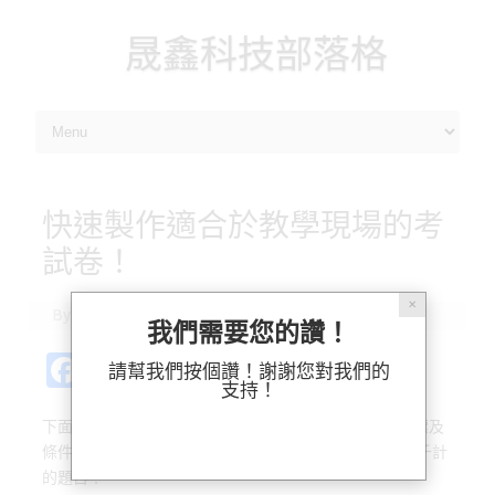
晟鑫科技部落格
Skip to content
快速製作適合於教學現場的考
試卷！
✕
By
ossii
|
2014-01-24
我們需要您的讚！
Fa
Pl
X
M
Bl
分
請幫我們按個讚！謝謝您對我們的
支持！
c
ur
as
u
享
下面的視頻說明如何利用診斷式測驗系統，結合多重指標及
e
k
t
es
條件組成老師們所需的試卷～ 從此不用花時間挑選數以千計
b
o
k
的題目！