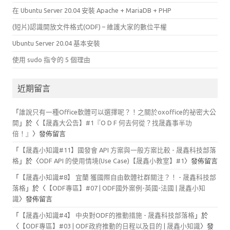
在 Ubuntu Server 20.04 安裝 Apache + MariaDB + PHP
(短片)認識開放文件格式(ODF) – 維護大家的數位平權
Ubuntu Server 20.04 基本安裝
使用 sudo 指令的 5 個理由
近期留言
「
誰說只有一種Office軟體可以選擇呢？！之關於oxoffice的祕密大公
開
」於〈
【晟鑫大公告】#1『O D F 何去何從？找晟鑫事半功
倍！』
〉發佈留言
「
【晟鑫小知識#11】國發會 API 方案與一般方案比較 - 晟鑫科技部落
格
」於〈
ODF API 的使用情境(Use Case)【晟鑫小教室】#1
〉發佈留言
「
【晟鑫小知識#8】 宜蘭 獲國際自由軟體社群關注？！ - 晟鑫科技部
落格
」於〈
【ODF專區】#07 | ODF國外案例-英國-法國 | 晟鑫小知
識
〉發佈留言
「
【晟鑫小知識#4】 中央對ODF的推動措施 - 晟鑫科技部落格
」於
〈
【ODF專區】#03 | ODF政府推動的日程以及目的 | 晟鑫小知識
〉發