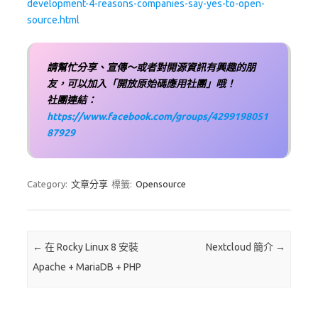
development-4-reasons-companies-say-yes-to-open-
source.html
請幫忙分享、宣傳～或者對開源資訊有興趣的朋
友，可以加入「開放原始碼應用社團」哦！
社團連結：
https://www.facebook.com/groups/4299198051
87929
Category:
文章分享
標籤:
Opensource
Post navigation
←
在 Rocky Linux 8 安裝
Nextcloud 簡介
→
Apache + MariaDB + PHP