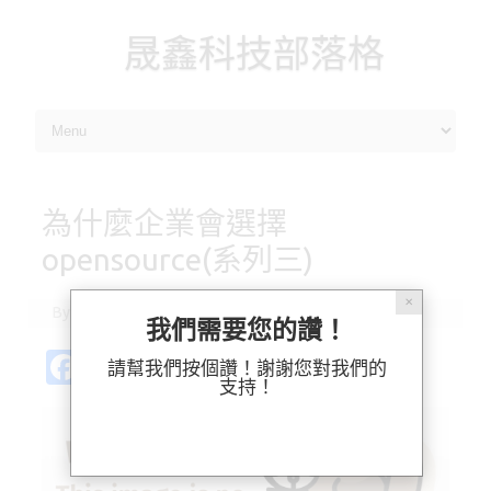
晟鑫科技部落格
Skip to content
為什麼企業會選擇
opensource(系列三)
✕
By
ossii
|
2022-06-01
我們需要您的讚！
Fa
Pl
X
M
Bl
分
請幫我們按個讚！謝謝您對我們的
支持！
c
ur
as
u
享
e
k
t
es
b
o
k