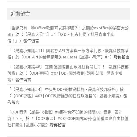
近期留言
「
誰說只有一種Office軟體可以選擇呢？！之關於oxoffice的祕密大公
開
」於〈
【晟鑫大公告】#1『O D F 何去何從？找晟鑫事半功
倍！』
〉發佈留言
「
【晟鑫小知識#11】國發會 API 方案與一般方案比較 - 晟鑫科技部落
格
」於〈
ODF API 的使用情境(Use Case)【晟鑫小教室】#1
〉發佈留言
「
【晟鑫小知識#8】 宜蘭 獲國際自由軟體社群關注？！ - 晟鑫科技部
落格
」於〈
【ODF專區】#07 | ODF國外案例-英國-法國 | 晟鑫小知
識
〉發佈留言
「
【晟鑫小知識#4】 中央對ODF的推動措施 - 晟鑫科技部落格
」於
〈
【ODF專區】#03 | ODF政府推動的日程以及目的 | 晟鑫小知識
〉發
佈留言
「
ODF案例【晟鑫小知識】#8那些你不知道的相關ODF案例 _國外
篇！？ -
」於〈
【ODF專區】#08 | ODF國內案例-宜蘭獲國際自由軟體
社群關注 | 晟鑫小知識
〉發佈留言