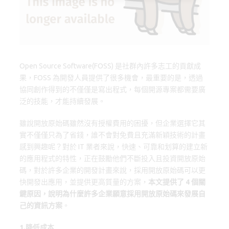
o
d
y
o
o
k
n
Open Source Software(FOSS) 是社群內許多志工的貢獻成
果，FOSS 為開發人員提供了很多機會，最重要的是，透過
協同創作得到的不僅僅是寫出程式，每個開源專案都需要廣
泛的技能，才能持續發展。
雖說開放原始碼雖然沒有授權費用的困擾，但企業選擇它其
實不僅僅只為了省錢，誰不會對免費且充滿新穎技術的計畫
感到興趣呢？對於 IT 業者來說，快速、可靠和划算的建立新
的應用程式的特性，正在鼓勵他們不斷投入且投資開放原始
碼，對於許多企業的開發計畫來說，採用開放原始碼可以更
快開發出應用，並提供更高質量的方案，
本文提供了 4 個關
鍵原因，說明為什麼許多企業願意採用開放原始碼來發展自
己的資訊方案
。
1.降低成本