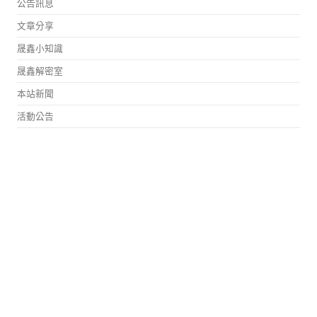
公告訊息
文章分享
晟鑫小知識
晟鑫解密室
本站新聞
活動公告
簡報檔案分享
診斷式數位測驗系統
資訊教育
趣圖分享
軟體介紹
軟體更新
開源工具
其他操作