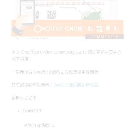
o
d
y
o
o
k
n
本次 ＯxOffice Online Community 3.2.17 版的更新主要包含
以下項目：
－更新後端 OxOffice 的各式效能及穩定性問題－
其它的更新可以參考：
OxOOL 社群版更新公告
更新方式如下：
CentOS 7
# yum update -y