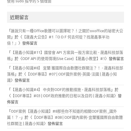
使用 sudo 指令的 5 個理由
近期留言
「
誰說只有一種Office軟體可以選擇呢？！之關於oxoffice的祕密大公
開
」於〈
【晟鑫大公告】#1『O D F 何去何從？找晟鑫事半功
倍！』
〉發佈留言
「
【晟鑫小知識#11】國發會 API 方案與一般方案比較 - 晟鑫科技部落
格
」於〈
ODF API 的使用情境(Use Case)【晟鑫小教室】#1
〉發佈留言
「
【晟鑫小知識#8】 宜蘭 獲國際自由軟體社群關注？！ - 晟鑫科技部
落格
」於〈
【ODF專區】#07 | ODF國外案例-英國-法國 | 晟鑫小知
識
〉發佈留言
「
【晟鑫小知識#4】 中央對ODF的推動措施 - 晟鑫科技部落格
」於
〈
【ODF專區】#03 | ODF政府推動的日程以及目的 | 晟鑫小知識
〉發
佈留言
「
ODF案例【晟鑫小知識】#8那些你不知道的相關ODF案例 _國外
篇！？ -
」於〈
【ODF專區】#08 | ODF國內案例-宜蘭獲國際自由軟體
社群關注 | 晟鑫小知識
〉發佈留言