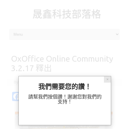
晟鑫科技部落格
Skip to content
OxOffice Online Community
3.2.17 釋出
✕
By
ossii
|
2021-06-30
我們需要您的讚！
Fa
Pl
X
M
Bl
分
請幫我們按個讚！謝謝您對我們的
支持！
c
ur
as
u
享
e
k
t
es
b
o
k