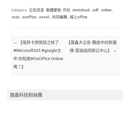
Category:
公告訊息
軟體更新
標籤:
nextcloud
,
odf
,
online
,
ossii
,
oxoffice
,
oxool
,
共同編輯
,
線上office
Post navigation
←
【瑞貝卡悄悄話之除了
【晟鑫大公告-戰疫中的新選
#Microsoft365 #google文
擇-雲端協同辦公中心】
→
件 你知道#OxOffice Online
嗎？】
晟鑫科技粉絲團