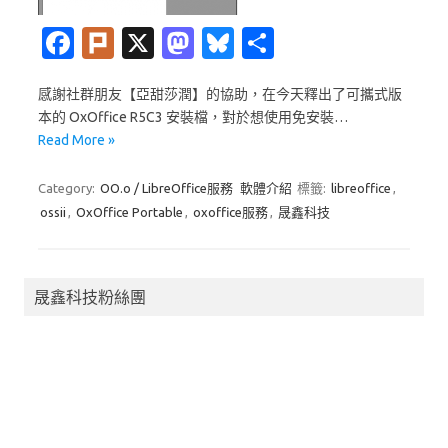
Fa
Pl
X
M
Bl
分
c
ur
as
u
享
感謝社群朋友【亞甜莎潤】的協助，在今天釋出了可攜式版
e
k
t
es
本的 OxOffice R5C3 安裝檔，對於想使用免安裝…
b
o
k
Read More »
o
d
y
Category:
OO.o / LibreOffice服務
軟體介紹
標籤:
libreoffice
,
o
o
ossii
,
OxOffice Portable
,
oxoffice服務
,
晟鑫科技
k
n
晟鑫科技粉絲團