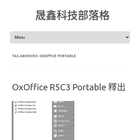
晟鑫科技部落格
Skip to content
TAG ARCHIVES:
OXOFFICE PORTABLE
OxOffice R5C3 Portable 釋出