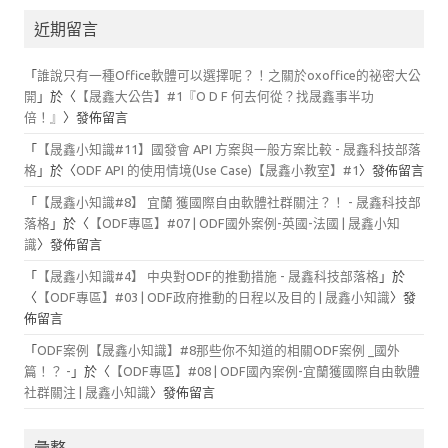
近期留言
「
誰說只有一種Office軟體可以選擇呢？！之關於oxoffice的祕密大公
開
」於〈
【晟鑫大公告】#1『O D F 何去何從？找晟鑫事半功
倍！』
〉發佈留言
「
【晟鑫小知識#11】國發會 API 方案與一般方案比較 - 晟鑫科技部落
格
」於〈
ODF API 的使用情境(Use Case)【晟鑫小教室】#1
〉發佈留言
「
【晟鑫小知識#8】 宜蘭 獲國際自由軟體社群關注？！ - 晟鑫科技部
落格
」於〈
【ODF專區】#07 | ODF國外案例-英國-法國 | 晟鑫小知
識
〉發佈留言
「
【晟鑫小知識#4】 中央對ODF的推動措施 - 晟鑫科技部落格
」於
〈
【ODF專區】#03 | ODF政府推動的日程以及目的 | 晟鑫小知識
〉發
佈留言
「
ODF案例【晟鑫小知識】#8那些你不知道的相關ODF案例 _國外
篇！？ -
」於〈
【ODF專區】#08 | ODF國內案例-宜蘭獲國際自由軟體
社群關注 | 晟鑫小知識
〉發佈留言