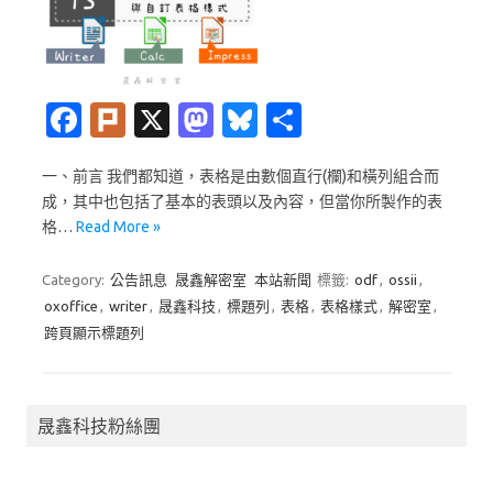
Fa
Pl
X
M
Bl
分
c
ur
as
u
享
一、前言 我們都知道，表格是由數個直行(欄)和橫列組合而
e
k
t
es
成，其中也包括了基本的表頭以及內容，但當你所製作的表
b
o
k
格…
Read More »
o
d
y
Category:
公告訊息
晟鑫解密室
本站新聞
標籤:
odf
,
ossii
,
o
o
oxoffice
,
writer
,
晟鑫科技
,
標題列
,
表格
,
表格樣式
,
解密室
,
k
n
跨頁顯示標題列
晟鑫科技粉絲團