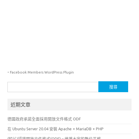
-
Facebook Members WordPress Plugin
搜
尋
關
近期文章
鍵
字:
德國政府承諾全面採用開放文件格式 ODF
在 Ubuntu Server 20.04 安裝 Apache + MariaDB + PHP
(短片)認識開放文件格式(ODF) – 維護大家的數位平權