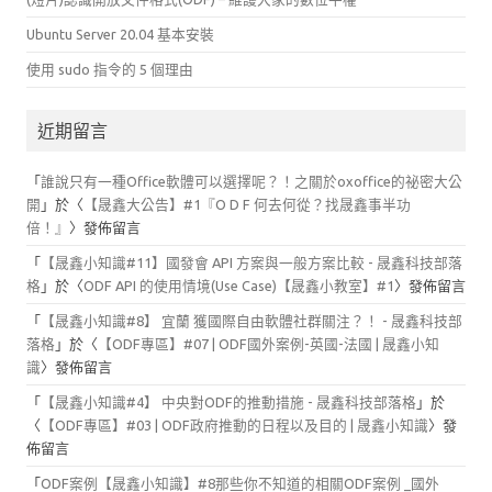
Ubuntu Server 20.04 基本安裝
使用 sudo 指令的 5 個理由
近期留言
「
誰說只有一種Office軟體可以選擇呢？！之關於oxoffice的祕密大公
開
」於〈
【晟鑫大公告】#1『O D F 何去何從？找晟鑫事半功
倍！』
〉發佈留言
「
【晟鑫小知識#11】國發會 API 方案與一般方案比較 - 晟鑫科技部落
格
」於〈
ODF API 的使用情境(Use Case)【晟鑫小教室】#1
〉發佈留言
「
【晟鑫小知識#8】 宜蘭 獲國際自由軟體社群關注？！ - 晟鑫科技部
落格
」於〈
【ODF專區】#07 | ODF國外案例-英國-法國 | 晟鑫小知
識
〉發佈留言
「
【晟鑫小知識#4】 中央對ODF的推動措施 - 晟鑫科技部落格
」於
〈
【ODF專區】#03 | ODF政府推動的日程以及目的 | 晟鑫小知識
〉發
佈留言
「
ODF案例【晟鑫小知識】#8那些你不知道的相關ODF案例 _國外