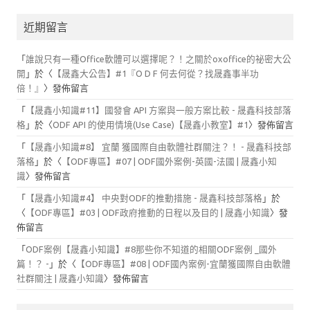
近期留言
「
誰說只有一種Office軟體可以選擇呢？！之關於oxoffice的祕密大公
開
」於〈
【晟鑫大公告】#1『O D F 何去何從？找晟鑫事半功
倍！』
〉發佈留言
「
【晟鑫小知識#11】國發會 API 方案與一般方案比較 - 晟鑫科技部落
格
」於〈
ODF API 的使用情境(Use Case)【晟鑫小教室】#1
〉發佈留言
「
【晟鑫小知識#8】 宜蘭 獲國際自由軟體社群關注？！ - 晟鑫科技部
落格
」於〈
【ODF專區】#07 | ODF國外案例-英國-法國 | 晟鑫小知
識
〉發佈留言
「
【晟鑫小知識#4】 中央對ODF的推動措施 - 晟鑫科技部落格
」於
〈
【ODF專區】#03 | ODF政府推動的日程以及目的 | 晟鑫小知識
〉發
佈留言
「
ODF案例【晟鑫小知識】#8那些你不知道的相關ODF案例 _國外
篇！？ -
」於〈
【ODF專區】#08 | ODF國內案例-宜蘭獲國際自由軟體
社群關注 | 晟鑫小知識
〉發佈留言