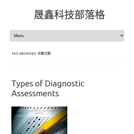
晟鑫科技部落格
Skip to content
TAG ARCHIVES:
診斷式數
Types of Diagnostic
Assessments