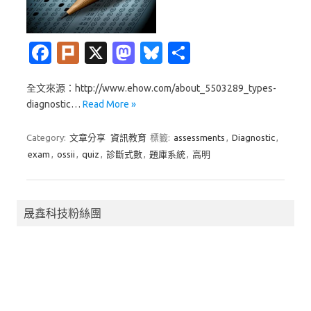
Fa
Pl
X
M
Bl
分
c
ur
as
u
享
全文來源：http://www.ehow.com/about_5503289_types-
e
k
t
es
diagnostic…
Read More »
b
o
k
o
d
y
Category:
文章分享
資訊教育
標籤:
assessments
,
Diagnostic
,
exam
,
ossii
,
quiz
,
診斷式數
,
題庫系統
,
高明
o
o
k
n
晟鑫科技粉絲團