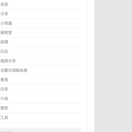
告訊息
章分享
鑫小知識
鑫解密室
站新聞
動公告
報檔案分享
斷式數位測驗系統
訊教育
圖分享
體介紹
體更新
源工具