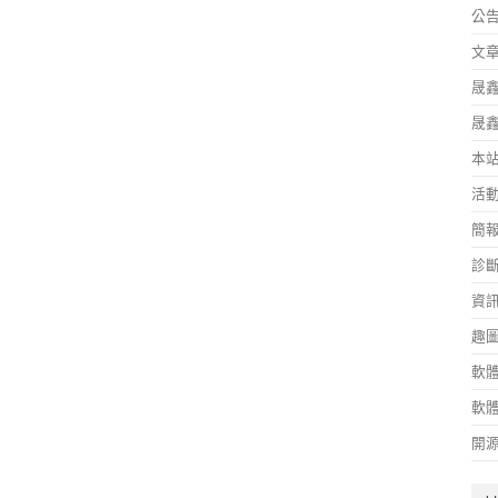
公
文
晟
晟
本
活
簡
診
資
趣
軟
軟
開