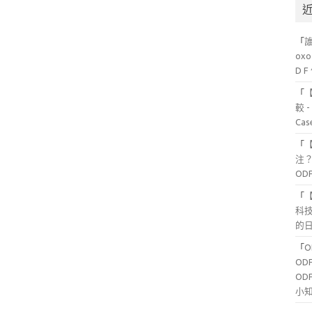
「
ox
D 
「
較 
Ca
「
注？
OD
「
科
的日
「
OD
OD
小