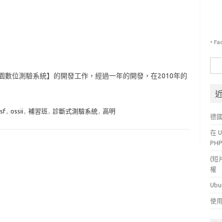
-
Fa
搜
尋
園數位測驗系統】的開發工作，經過一年的開發，在2010年的
關
鍵
字:
sf
,
ossii
,
補習班
,
診斷式測驗系統
,
高明
德
在 U
PH
(短
權
Ubu
使用