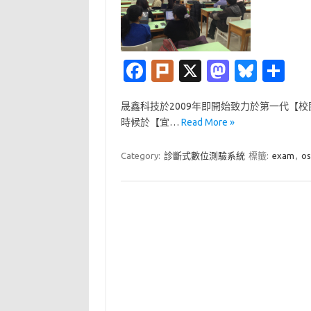
Fa
Pl
X
M
Bl
分
c
ur
as
u
享
晟鑫科技於2009年即開始致力於第一代【校
e
k
t
es
時候於【宜…
Read More »
b
o
k
o
d
y
Category:
診斷式數位測驗系統
標籤:
exam
,
os
o
o
k
n