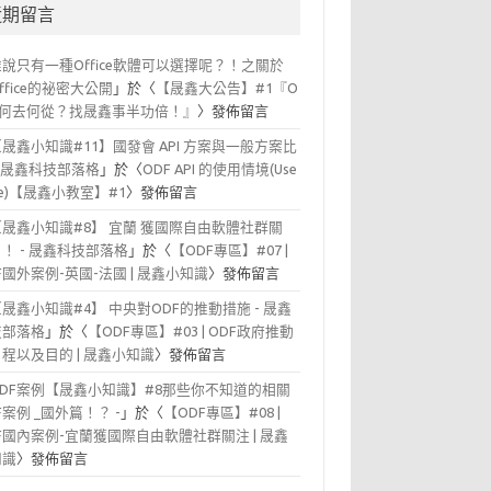
近期留言
誰說只有一種Office軟體可以選擇呢？！之關於
office的祕密大公開
」於〈
【晟鑫大公告】#1『O
F 何去何從？找晟鑫事半功倍！』
〉發佈留言
【晟鑫小知識#11】國發會 API 方案與一般方案比
- 晟鑫科技部落格
」於〈
ODF API 的使用情境(Use
se)【晟鑫小教室】#1
〉發佈留言
【晟鑫小知識#8】 宜蘭 獲國際自由軟體社群關
！ - 晟鑫科技部落格
」於〈
【ODF專區】#07 |
F國外案例-英國-法國 | 晟鑫小知識
〉發佈留言
【晟鑫小知識#4】 中央對ODF的推動措施 - 晟鑫
技部落格
」於〈
【ODF專區】#03 | ODF政府推動
程以及目的 | 晟鑫小知識
〉發佈留言
ODF案例【晟鑫小知識】#8那些你不知道的相關
F案例 _國外篇！？ -
」於〈
【ODF專區】#08 |
F國內案例-宜蘭獲國際自由軟體社群關注 | 晟鑫
知識
〉發佈留言