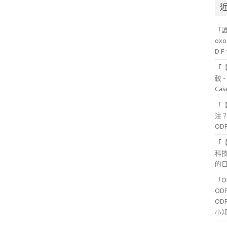
「
ox
D 
「
較 
Ca
「
注？
OD
「
科
的日
「
OD
OD
小