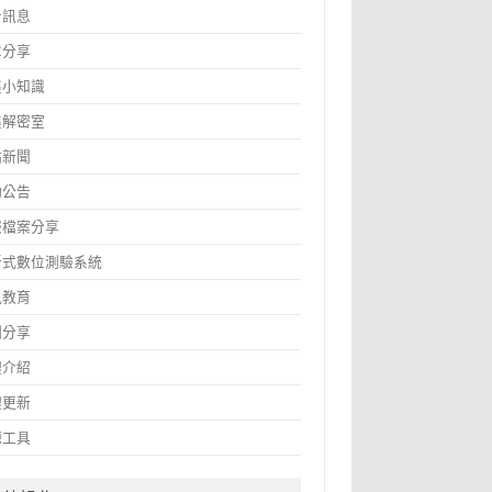
告訊息
章分享
鑫小知識
鑫解密室
站新聞
動公告
報檔案分享
斷式數位測驗系統
訊教育
圖分享
體介紹
體更新
源工具