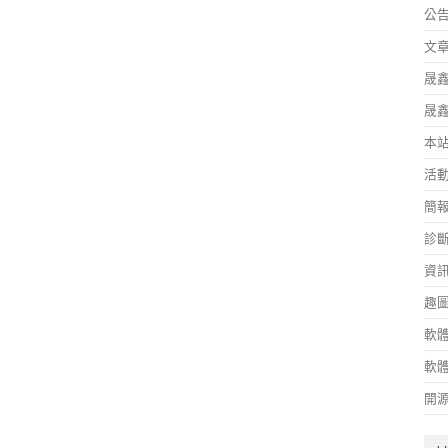
公
文
晟
晟
本
活
簡
診
資
趣
軟
軟
開