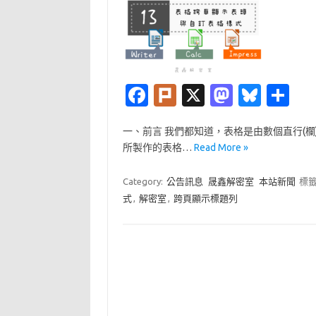
Fa
Pl
X
M
Bl
分
c
ur
as
u
享
一、前言 我們都知道，表格是由數個直行(
e
k
t
es
所製作的表格…
Read More »
b
o
k
o
d
y
Category:
公告訊息
晟鑫解密室
本站新聞
標籤
式
,
解密室
,
跨頁顯示標題列
o
o
k
n