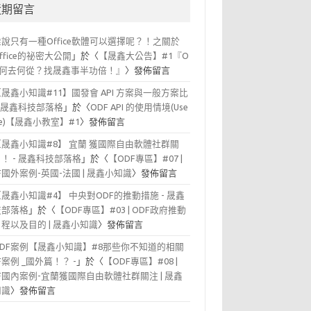
近期留言
誰說只有一種Office軟體可以選擇呢？！之關於
office的祕密大公開
」於〈
【晟鑫大公告】#1『O
F 何去何從？找晟鑫事半功倍！』
〉發佈留言
【晟鑫小知識#11】國發會 API 方案與一般方案比
- 晟鑫科技部落格
」於〈
ODF API 的使用情境(Use
se)【晟鑫小教室】#1
〉發佈留言
【晟鑫小知識#8】 宜蘭 獲國際自由軟體社群關
！ - 晟鑫科技部落格
」於〈
【ODF專區】#07 |
F國外案例-英國-法國 | 晟鑫小知識
〉發佈留言
【晟鑫小知識#4】 中央對ODF的推動措施 - 晟鑫
技部落格
」於〈
【ODF專區】#03 | ODF政府推動
程以及目的 | 晟鑫小知識
〉發佈留言
ODF案例【晟鑫小知識】#8那些你不知道的相關
F案例 _國外篇！？ -
」於〈
【ODF專區】#08 |
F國內案例-宜蘭獲國際自由軟體社群關注 | 晟鑫
知識
〉發佈留言