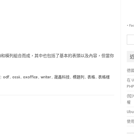
-
Fa
搜
尋
關
欄)和橫列組合而成，其中也包括了基本的表頭以及內容，但當你
鍵
字:
德
:
odf
,
ossii
,
oxoffice
,
writer
,
晟鑫科技
,
標題列
,
表格
,
表格樣
在 U
PH
(短
權
Ubu
使用