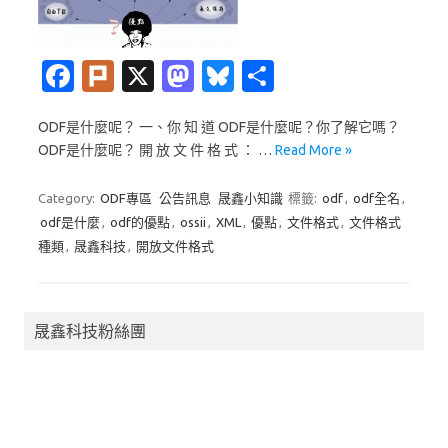
Fa
Pl
X
M
Bl
分
c
ur
as
u
享
ODF是什麼呢？ 一、你 知 道 ODF是什麼呢？你了解它嗎？
e
k
t
es
ODF是什麼呢？ 開 放 文 件 格 式 ： …
Read More »
b
o
k
o
d
y
Category:
ODF專區
公告訊息
晟鑫小知識
標籤:
odf
,
odf全名
,
odf是什麼
,
odf的優點
,
ossii
,
XML
,
優點
,
文件格式
,
文件格式
o
o
種類
,
晟鑫科技
,
開放文件格式
k
n
晟鑫科技粉絲團