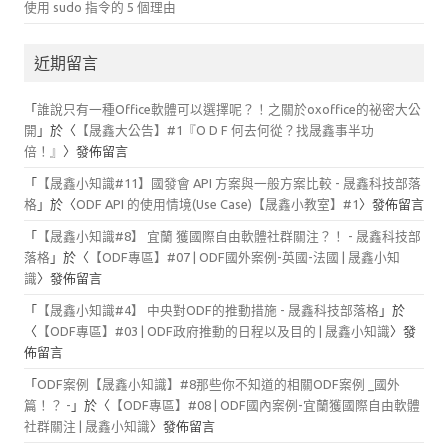
使用 sudo 指令的 5 個理由
近期留言
「
誰說只有一種Office軟體可以選擇呢？！之關於oxoffice的祕密大公
開
」於〈
【晟鑫大公告】#1『O D F 何去何從？找晟鑫事半功
倍！』
〉發佈留言
「
【晟鑫小知識#11】國發會 API 方案與一般方案比較 - 晟鑫科技部落
格
」於〈
ODF API 的使用情境(Use Case)【晟鑫小教室】#1
〉發佈留言
「
【晟鑫小知識#8】 宜蘭 獲國際自由軟體社群關注？！ - 晟鑫科技部
落格
」於〈
【ODF專區】#07 | ODF國外案例-英國-法國 | 晟鑫小知
識
〉發佈留言
「
【晟鑫小知識#4】 中央對ODF的推動措施 - 晟鑫科技部落格
」於
〈
【ODF專區】#03 | ODF政府推動的日程以及目的 | 晟鑫小知識
〉發
佈留言
「
ODF案例【晟鑫小知識】#8那些你不知道的相關ODF案例 _國外
篇！？ -
」於〈
【ODF專區】#08 | ODF國內案例-宜蘭獲國際自由軟體
社群關注 | 晟鑫小知識
〉發佈留言