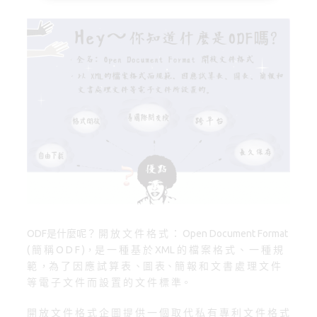
o
d
y
o
o
k
n
ODF是什麼呢？ 開 放 文 件 格 式 ： Open Document Format
( 簡 稱 O D F )，是 一 種 基 於 XML 的 檔 案 格 式 、 一 種 規
範 ，為 了 因 應 試 算 表 、圖 表、簡 報 和 文 書 處 理 文 件
等 電 子 文 件 而 設 置 的 文 件 標 準。
開 放 文 件 格 式 企 圖 提 供 一 個 取 代 私 有 專 利 文 件 格 式