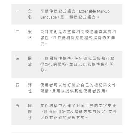
一
全
可 延 伸 標 記 式 語 言：Extensible Markup
名
Language，是 一 種 標 記 式 語 言 。
二
規
設 計 原 則 是 希 望 與 相 關 軟 體 能 具 高 度 相
格
容 性 ，且 降 低 相 關 應 用 程 式 撰 寫 的 困 難
度。
三
開
一 個 開 放 性 標 準，任 何 研 究 單 位 都 可 取
放
得 XML 的 規 格，並 且 以 此 為 標 準 進 行 開
發。
四
彈
使 用 者 可 以 制 訂 屬 於 自 己 的 標 記 與 文 件
性
架 構，且 可 以 提 供 其 他 使 用 者 採 用。
五
國
文 件 結 構 中 內 建 了 對 全 世 界 的 文 字 支 援
際
，經 由 使 用 語 言及 編 碼 方 式 的 設 定，文 件
性
可 以 有 正 確 的 展 現 方 式。