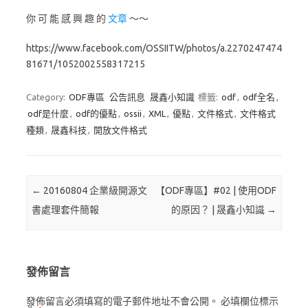
你 可 能 感 興 趣 的
文章
～～
https://www.facebook.com/OSSIITW/photos/a.2270247474
81671/1052002558317215
Category:
ODF專區
公告訊息
晟鑫小知識
標籤:
odf
,
odf全名
,
odf是什麼
,
odf的優點
,
ossii
,
XML
,
優點
,
文件格式
,
文件格式
種類
,
晟鑫科技
,
開放文件格式
Post navigation
←
20160804 企業級開源文
【ODF專區】#02 | 使用ODF
書處理套件簡報
的原因？ | 晟鑫小知識
→
發佈留言
發佈留言必須填寫的電子郵件地址不會公開。
必填欄位標示