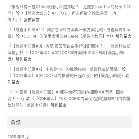
「
誰說只有一種Office軟體可以選擇呢？！之關於oxoffice的祕密大公
開
」於〈
【晟鑫大公告】#1『O D F 何去何從？找晟鑫事半功
倍！』
〉發佈留言
「
【晟鑫小知識#11】國發會 API 方案與一般方案比較 - 晟鑫科技部落
格
」於〈
ODF API 的使用情境(Use Case)【晟鑫小教室】#1
〉發佈留言
「
【晟鑫小知識#8】 宜蘭 獲國際自由軟體社群關注？！ - 晟鑫科技部
落格
」於〈
【ODF專區】#07 | ODF國外案例-英國-法國 | 晟鑫小知
識
〉發佈留言
「
【晟鑫小知識#4】 中央對ODF的推動措施 - 晟鑫科技部落格
」於
〈
【ODF專區】#03 | ODF政府推動的日程以及目的 | 晟鑫小知識
〉發
佈留言
「
ODF案例【晟鑫小知識】#8那些你不知道的相關ODF案例 _國外
篇！？ -
」於〈
【ODF專區】#08 | ODF國內案例-宜蘭獲國際自由軟體
社群關注 | 晟鑫小知識
〉發佈留言
彙整
2025 年 5 月