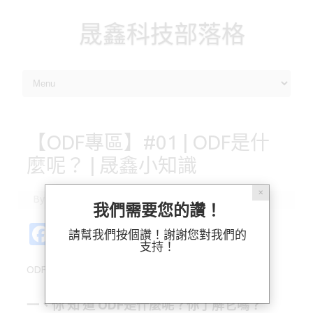
晟鑫科技部落格
Skip to content
【ODF專區】#01 | ODF是什
麼呢？ | 晟鑫小知識
✕
By
瑞貝卡
|
2019-04-22
我們需要您的讚！
Fa
Pl
X
M
Bl
分
請幫我們按個讚！謝謝您對我們的
支持！
c
ur
as
u
享
ODF是什麼呢？
e
k
t
es
b
o
k
一、你 知 道 ODF是什麼呢？你了解它嗎？