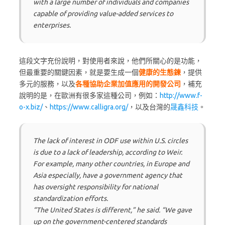
with a large number of individuals and companies
capable of providing value-added services to
enterprises.
這段文字充份說明，對使用者來說，他們所關心的是功能，
但最重要的關鍵因素，就是要生成一個
健康的生態鍊
，提供
多元的服務，以及
各種協助企業加值應用的開發公司
，補充
說明的是，在歐洲有很多家這種公司，例如：
http://www.f-
o-x.biz/
、
https://www.calligra.org/
，以及台灣的
晟鑫科技
。
The lack of interest in ODF use within U.S. circles
is due to a lack of leadership, according to Weir.
For example, many other countries, in Europe and
Asia especially, have a government agency that
has oversight responsibility for national
standardization efforts.
“The United States is different,” he said. “We gave
up on the government-centered standards