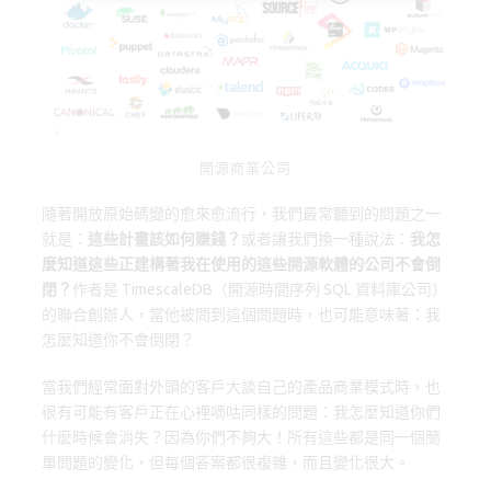
o
d
y
o
o
k
n
開源商業公司
隨著開放原始碼變的愈來愈流行，我們最常聽到的問題之一
就是：
這些計畫該如何賺錢？
或者讓我們換一種說法：
我怎
麼知道這些正建構著我在使用的這些開源軟體的公司不會倒
閉？
作者是 TimescaleDB（開源時間序列 SQL 資料庫公司）
的聯合創辦人，當他被問到這個問題時，也可能意味著：我
怎麼知道你不會倒閉？
當我們經常面對外頭的客戶大談自己的產品商業模式時，也
很有可能有客戶正在心裡嘀咕同樣的問題：我怎麼知道你們
什麼時候會消失？因為你們不夠大！所有這些都是同一個簡
單問題的變化，但每個答案都很複雜，而且變化很大。