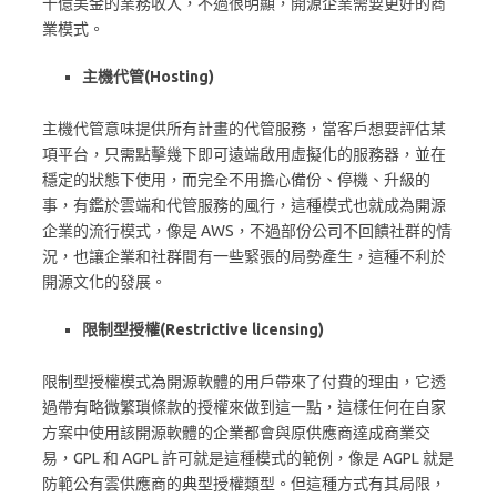
十億美金的業務收入，不過很明顯，開源企業需要更好的商
業模式。
主機代管(Hosting)
主機代管意味提供所有計畫的代管服務，當客戶想要評估某
項平台，只需點擊幾下即可遠端啟用虛擬化的服務器，並在
穩定的狀態下使用，而完全不用擔心備份、停機、升級的
事，有鑑於雲端和代管服務的風行，這種模式也就成為開源
企業的流行模式，像是 AWS，不過部份公司不回饋社群的情
況，也讓企業和社群間有一些緊張的局勢產生，這種不利於
開源文化的發展。
限制型授權(Restrictive licensing)
限制型授權模式為開源軟體的用戶帶來了付費的理由，它透
過帶有略微繁瑣條款的授權來做到這一點，這樣任何在自家
方案中使用該開源軟體的企業都會與原供應商達成商業交
易，GPL 和 AGPL 許可就是這種模式的範例，像是 AGPL 就是
防範公有雲供應商的典型授權類型。但這種方式有其局限，