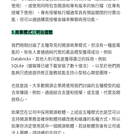
使用），或使用同時包含開源和專有版本的執行檔（在專有
授權下使用）。專有授權執行檔通常具有預設關閉的付費功
能，但可以通過購買授權金鑰來解鎖商用功能。
3.商業模式三明治蛋糕
我們剛剛討論了五種常見的開源商業模式，但沒有一種是萬
能的。有些人會通過純代管的產品模型獲得成功，例如
Databricks，其他人則可能是獲得廣泛的採用，例如
SQLite（據報導已被下載安裝了數十億次），以至於他們將
能夠只透過提供修正服務就能支持小型核心開發團隊。
也就是說，大多數開源企業將使用我們討論的五種模型的組
合來賺錢，例如，通過結合支援和授權，或支援、代管及開
放核心。
如果您在公司中採用開源軟體，上述這五種模式也是您可以
支持開源業務並確保軟體持續改進和維護的各種方式。所以
如果你決定使用其中一個開源軟體，若該軟體背後有公司或
法人團體，請持續的支持它。