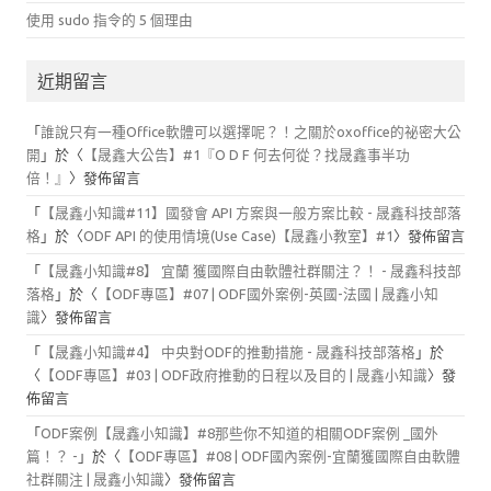
使用 sudo 指令的 5 個理由
近期留言
「
誰說只有一種Office軟體可以選擇呢？！之關於oxoffice的祕密大公
開
」於〈
【晟鑫大公告】#1『O D F 何去何從？找晟鑫事半功
倍！』
〉發佈留言
「
【晟鑫小知識#11】國發會 API 方案與一般方案比較 - 晟鑫科技部落
格
」於〈
ODF API 的使用情境(Use Case)【晟鑫小教室】#1
〉發佈留言
「
【晟鑫小知識#8】 宜蘭 獲國際自由軟體社群關注？！ - 晟鑫科技部
落格
」於〈
【ODF專區】#07 | ODF國外案例-英國-法國 | 晟鑫小知
識
〉發佈留言
「
【晟鑫小知識#4】 中央對ODF的推動措施 - 晟鑫科技部落格
」於
〈
【ODF專區】#03 | ODF政府推動的日程以及目的 | 晟鑫小知識
〉發
佈留言
「
ODF案例【晟鑫小知識】#8那些你不知道的相關ODF案例 _國外
篇！？ -
」於〈
【ODF專區】#08 | ODF國內案例-宜蘭獲國際自由軟體
社群關注 | 晟鑫小知識
〉發佈留言