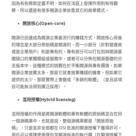
因為有些條款定義不明，如何在法庭上發揮作用則有待觀
察，所以還是有很多開源企業依靠其它的商業模式。
開放核心(Open-core)
開源已迅速成為開源企業最流行的賺錢方式，開放核心背後
的理念是大部分原始碼是開源的，而一小部分（針對營運商
或是企業用戶）則是專有的，專有部分可以打包到與開源基
礎接口的單獨模組或服務中，或者可以分佈在開源基礎的分
支版本中，這種模式的挑戰在於平衡開源與專有價值，如果
開源企業放棄太多，那麼它就會放棄賺錢的機會，但如果它
提供的太少，那麼實際上會變成「多餘的軟體」（並且該項
目可能無法得到廣泛採用）。
混用授權(Hybrid licensing)
混用授權的作用是將開源軟體和專有軟體的原始碼混合在同
一個源碼庫中，也就是說，整個源碼庫都是「開放原始
碼」，只是並非全部都在 OSI 批准的開源授權下獲得許可，
用戶可以選擇使用僅包含開源版本的執行檔（在開源授權下