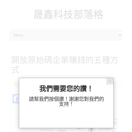
晟鑫科技部落格
Skip to content
開放原始碼企業賺錢的五種方
式
✕
By
ossii
|
2022-06-02
我們需要您的讚！
Fa
Pl
X
M
Bl
分
請幫我們按個讚！謝謝您對我們的
支持！
c
ur
as
u
享
e
k
t
es
b
o
k