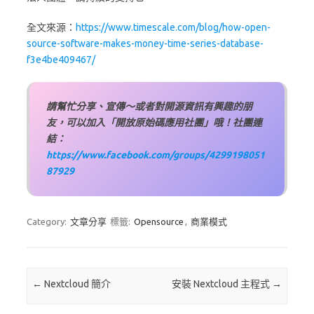
全文來源：
https://www.timescale.com/blog/how-open-
source-software-makes-money-time-series-database-
f3e4be409467/
請幫忙分享、宣傳～或者對開源資訊有興趣的朋
友，可以加入「開放原始碼應用社團」哦！社團連
結：
https://www.facebook.com/groups/4299198051
87929
Category:
文章分享
標籤:
Opensource
,
商業模式
Post navigation
←
Nextcloud 簡介
安裝 Nextcloud 主程式
→