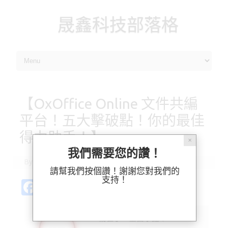
晟鑫科技部落格
Skip to content
【OxOffice Online 文件共編
平台！五大擊破點！你的最佳
得力助手！】
✕
我們需要您的讚！
By
瑞貝卡
|
2020-03-27
請幫我們按個讚！謝謝您對我們的
支持！
Fa
Pl
X
M
Bl
分
c
ur
as
u
享
e
k
t
es