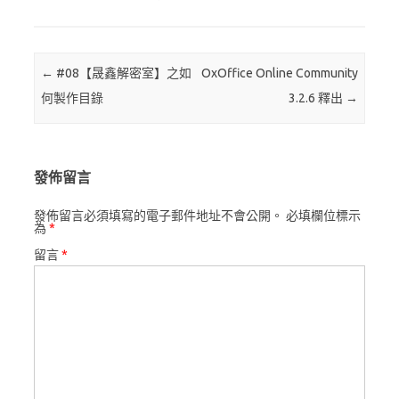
Post navigation
←
#08【晟鑫解密室】之如
OxOffice Online Community
何製作目錄
3.2.6 釋出
→
發佈留言
發佈留言必須填寫的電子郵件地址不會公開。
必填欄位標示
為
*
留言
*