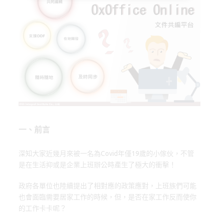
b
o
k
o
d
y
o
o
k
n
一、前言
深知大家近幾月來被一名為Covid年僅19歲的小傢伙，不管
是在生活抑或是企業上班辦公時產生了極大的衝擊！
政府各單位也陸續提出了相對應的政策應對，上班族們可能
也會面臨需要居家工作的時候，但，是否在家工作反而使你
的工作卡卡呢？