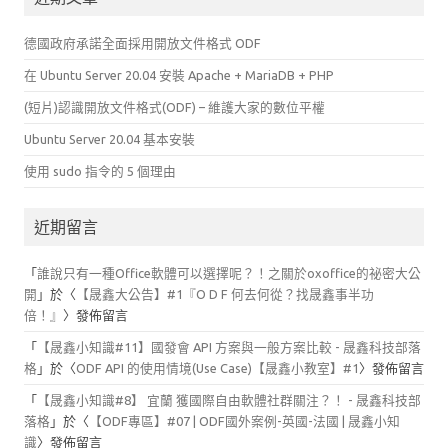
鍵
字:
德國政府承諾全面採用開放文件格式 ODF
在 Ubuntu Server 20.04 安裝 Apache + MariaDB + PHP
(短片)認識開放文件格式(ODF) – 維護大家的數位平權
Ubuntu Server 20.04 基本安裝
使用 sudo 指令的 5 個理由
近期留言
「
誰說只有一種Office軟體可以選擇呢？！之關於oxoffice的祕密大公
開
」於〈
【晟鑫大公告】#1『O D F 何去何從？找晟鑫事半功
倍！』
〉發佈留言
「
【晟鑫小知識#11】國發會 API 方案與一般方案比較 - 晟鑫科技部落
格
」於〈
ODF API 的使用情境(Use Case)【晟鑫小教室】#1
〉發佈留言
「
【晟鑫小知識#8】 宜蘭 獲國際自由軟體社群關注？！ - 晟鑫科技部
落格
」於〈
【ODF專區】#07 | ODF國外案例-英國-法國 | 晟鑫小知
識
〉發佈留言