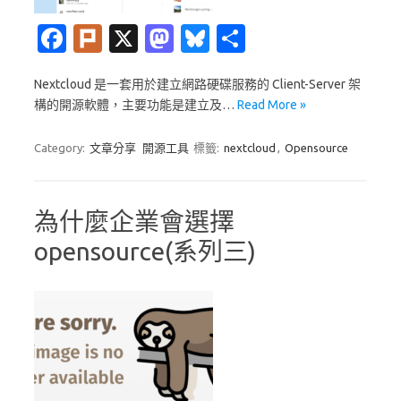
Fa
Pl
X
M
Bl
分
c
ur
as
u
享
Nextcloud 是一套用於建立網路硬碟服務的 Client-Server 架
e
k
t
es
構的開源軟體，主要功能是建立及…
Read More »
b
o
k
o
d
y
Category:
文章分享
開源工具
標籤:
nextcloud
,
Opensource
o
o
k
n
為什麼企業會選擇
opensource(系列三)