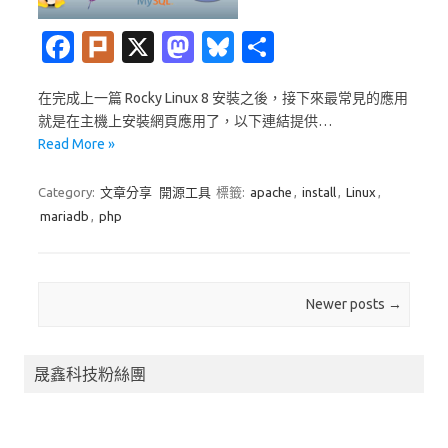
Fa
Pl
X
M
Bl
分
c
ur
as
u
享
在完成上一篇 Rocky Linux 8 安裝之後，接下來最常見的應用
e
k
t
es
就是在主機上安裝網頁應用了，以下連結提供…
b
o
k
Read More »
o
d
y
Category:
文章分享
開源工具
標籤:
apache
,
install
,
Linux
,
o
o
mariadb
,
php
k
n
Post navigation
Newer posts
→
晟鑫科技粉絲團