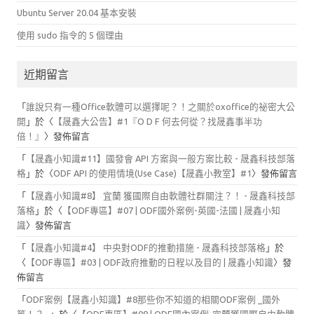
Ubuntu Server 20.04 基本安裝
使用 sudo 指令的 5 個理由
近期留言
「
誰說只有一種Office軟體可以選擇呢？！之關於oxoffice的祕密大公
開
」於〈
【晟鑫大公告】#1『O D F 何去何從？找晟鑫事半功
倍！』
〉發佈留言
「
【晟鑫小知識#11】國發會 API 方案與一般方案比較 - 晟鑫科技部落
格
」於〈
ODF API 的使用情境(Use Case)【晟鑫小教室】#1
〉發佈留言
「
【晟鑫小知識#8】 宜蘭 獲國際自由軟體社群關注？！ - 晟鑫科技部
落格
」於〈
【ODF專區】#07 | ODF國外案例-英國-法國 | 晟鑫小知
識
〉發佈留言
「
【晟鑫小知識#4】 中央對ODF的推動措施 - 晟鑫科技部落格
」於
〈
【ODF專區】#03 | ODF政府推動的日程以及目的 | 晟鑫小知識
〉發
佈留言
「
ODF案例【晟鑫小知識】#8那些你不知道的相關ODF案例 _國外
篇！？ -
」於〈
【ODF專區】#08 | ODF國內案例-宜蘭獲國際自由軟體