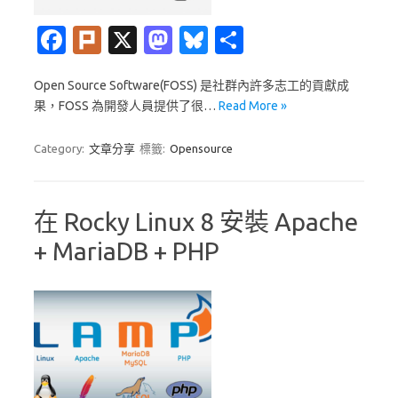
Fa
Pl
X
M
Bl
分
c
ur
as
u
享
Open Source Software(FOSS) 是社群內許多志工的貢獻成
e
k
t
es
果，FOSS 為開發人員提供了很…
Read More »
b
o
k
o
d
y
Category:
文章分享
標籤:
Opensource
o
o
k
n
在 Rocky Linux 8 安裝 Apache
+ MariaDB + PHP