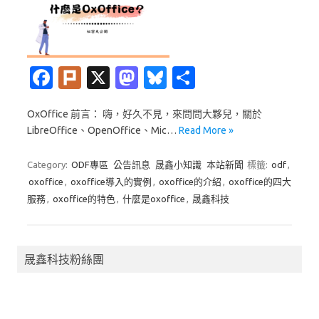
Fa
Pl
X
M
Bl
分
c
ur
as
u
享
OxOffice 前言： 嗨，好久不見，來問問大夥兒，關於
e
k
t
es
LibreOffice、OpenOffice、Mic…
Read More »
b
o
k
o
d
y
Category:
ODF專區
公告訊息
晟鑫小知識
本站新聞
標籤:
odf
,
oxoffice
,
oxoffice導入的實例
,
oxoffice的介紹
,
oxoffice的四大
o
o
服務
,
oxoffice的特色
,
什麼是oxoffice
,
晟鑫科技
k
n
晟鑫科技粉絲團