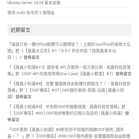
Ubuntu Server 20.04 基本安裝
使用 sudo 指令的 5 個理由
近期留言
「
誰說只有一種Office軟體可以選擇呢？！之關於oxoffice的祕密大公
開
」於〈
【晟鑫大公告】#1『O D F 何去何從？找晟鑫事半功
倍！』
〉發佈留言
「
【晟鑫小知識#11】國發會 API 方案與一般方案比較 - 晟鑫科技部落
格
」於〈
ODF API 的使用情境(Use Case)【晟鑫小教室】#1
〉發佈留言
「
【晟鑫小知識#8】 宜蘭 獲國際自由軟體社群關注？！ - 晟鑫科技部
落格
」於〈
【ODF專區】#07 | ODF國外案例-英國-法國 | 晟鑫小知
識
〉發佈留言
「
【晟鑫小知識#4】 中央對ODF的推動措施 - 晟鑫科技部落格
」於
〈
【ODF專區】#03 | ODF政府推動的日程以及目的 | 晟鑫小知識
〉發
佈留言
「
ODF案例【晟鑫小知識】#8那些你不知道的相關ODF案例 _國外
篇！？ -
」於〈
【ODF專區】#08 | ODF國內案例-宜蘭獲國際自由軟體