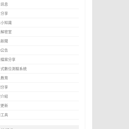
告訊息
章分享
鑫小知識
鑫解密室
站新聞
動公告
報檔案分享
斷式數位測驗系統
訊教育
圖分享
體介紹
體更新
源工具