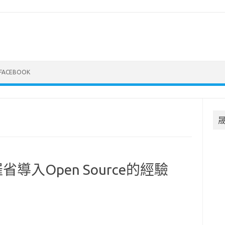
FACEBOOK
入Open Source的經驗