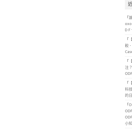
「
ox
D 
「
較 
Ca
「
注？
OD
「
科
的日
「
OD
OD
小