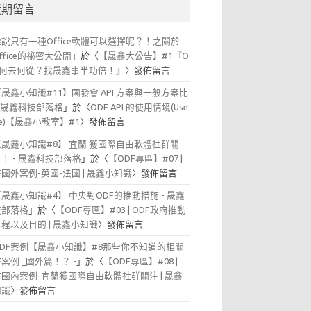
近期留言
誰說只有一種Office軟體可以選擇呢？！之關於
office的祕密大公開
」於〈
【晟鑫大公告】#1『O
F 何去何從？找晟鑫事半功倍！』
〉發佈留言
【晟鑫小知識#11】國發會 API 方案與一般方案比
- 晟鑫科技部落格
」於〈
ODF API 的使用情境(Use
se)【晟鑫小教室】#1
〉發佈留言
【晟鑫小知識#8】 宜蘭 獲國際自由軟體社群關
！ - 晟鑫科技部落格
」於〈
【ODF專區】#07 |
F國外案例-英國-法國 | 晟鑫小知識
〉發佈留言
【晟鑫小知識#4】 中央對ODF的推動措施 - 晟鑫
技部落格
」於〈
【ODF專區】#03 | ODF政府推動
程以及目的 | 晟鑫小知識
〉發佈留言
ODF案例【晟鑫小知識】#8那些你不知道的相關
F案例 _國外篇！？ -
」於〈
【ODF專區】#08 |
F國內案例-宜蘭獲國際自由軟體社群關注 | 晟鑫
知識
〉發佈留言