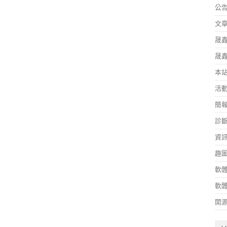
公
文
晟
晟
本
活
簡
診
資
趣
軟
軟
開