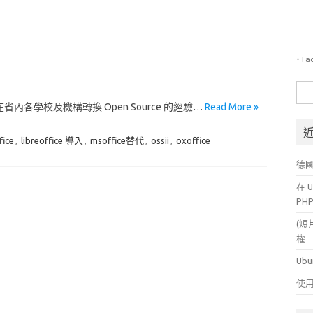
-
Fa
搜
尋
內各學校及機構轉換 Open Source 的經驗…
Read More »
關
鍵
fice
,
libreoffice 導入
,
msoffice替代
,
ossii
,
oxoffice
字:
德
在 U
PH
(短
權
Ubu
使用