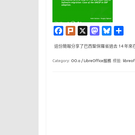
Fa
Pl
X
M
Bl
分
c
ur
as
u
享
這份簡報分享了巴西聖保羅省過去 14 年來在省
e
k
t
es
b
o
k
Category:
OO.o / LibreOffice服務
標籤:
libreof
o
d
y
o
o
k
n