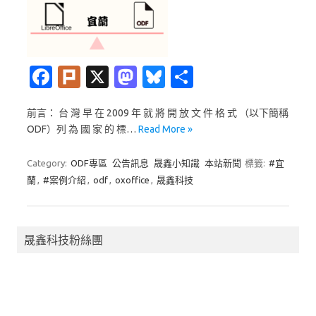
Fa
Pl
X
M
Bl
分
c
ur
as
u
享
前言： 台 灣 早 在 2009 年 就 將 開 放 文 件 格 式 （以下簡稱
e
k
t
es
ODF）列 為 國 家 的 標…
Read More »
b
o
k
o
d
y
Category:
ODF專區
公告訊息
晟鑫小知識
本站新聞
標籤:
#宜
蘭
,
#案例介紹
,
odf
,
oxoffice
,
晟鑫科技
o
o
k
n
晟鑫科技粉絲團