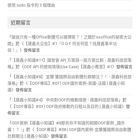
使用 sudo 指令的 5 個理由
近期留言
「
誰說只有一種Office軟體可以選擇呢？！之關於oxoffice的祕密大公
開
」於〈
【晟鑫大公告】#1『O D F 何去何從？找晟鑫事半功
倍！』
〉發佈留言
「
【晟鑫小知識#11】國發會 API 方案與一般方案比較 - 晟鑫科技部落
格
」於〈
ODF API 的使用情境(Use Case)【晟鑫小教室】#1
〉發佈留言
「
【晟鑫小知識#8】 宜蘭 獲國際自由軟體社群關注？！ - 晟鑫科技部
落格
」於〈
【ODF專區】#07 | ODF國外案例-英國-法國 | 晟鑫小知
識
〉發佈留言
「
【晟鑫小知識#4】 中央對ODF的推動措施 - 晟鑫科技部落格
」於
〈
【ODF專區】#03 | ODF政府推動的日程以及目的 | 晟鑫小知識
〉發
佈留言
「
ODF案例【晟鑫小知識】#8那些你不知道的相關ODF案例 _國外
篇！？ -
」於〈
【ODF專區】#08 | ODF國內案例-宜蘭獲國際自由軟體
社群關注 | 晟鑫小知識
〉發佈留言