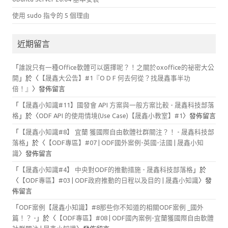
使用 sudo 指令的 5 個理由
近期留言
「
誰說只有一種Office軟體可以選擇呢？！之關於oxoffice的祕密大公
開
」於〈
【晟鑫大公告】#1『O D F 何去何從？找晟鑫事半功
倍！』
〉發佈留言
「
【晟鑫小知識#11】國發會 API 方案與一般方案比較 - 晟鑫科技部落
格
」於〈
ODF API 的使用情境(Use Case)【晟鑫小教室】#1
〉發佈留言
「
【晟鑫小知識#8】 宜蘭 獲國際自由軟體社群關注？！ - 晟鑫科技部
落格
」於〈
【ODF專區】#07 | ODF國外案例-英國-法國 | 晟鑫小知
識
〉發佈留言
「
【晟鑫小知識#4】 中央對ODF的推動措施 - 晟鑫科技部落格
」於
〈
【ODF專區】#03 | ODF政府推動的日程以及目的 | 晟鑫小知識
〉發
佈留言
「
ODF案例【晟鑫小知識】#8那些你不知道的相關ODF案例 _國外
篇！？ -
」於〈
【ODF專區】#08 | ODF國內案例-宜蘭獲國際自由軟體