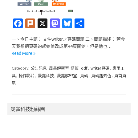
Fa
Pl
X
M
Bl
分
c
ur
as
u
享
一、今日主題： 文件writer之頁碼問題 二、問題描述： 若今
e
k
t
es
天我想把頁碼的起始值改成第44頁開始，但是他也…
b
o
k
Read More »
o
d
y
Category:
公告訊息
晟鑫解密室
標籤:
odf
,
writer頁碼
,
應用工
o
o
具
,
操作影片
,
晟鑫科技
,
晟鑫解密室
,
頁碼
,
頁碼起始值
,
頁首頁
k
n
尾
晟鑫科技粉絲團