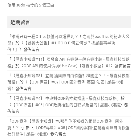
使用 sudo 指令的 5 個理由
近期留言
「
誰說只有一種Office軟體可以選擇呢？！之關於oxoffice的祕密大公
開
」於〈
【晟鑫大公告】#1『O D F 何去何從？找晟鑫事半功
倍！』
〉發佈留言
「
【晟鑫小知識#11】國發會 API 方案與一般方案比較 - 晟鑫科技部落
格
」於〈
ODF API 的使用情境(Use Case)【晟鑫小教室】#1
〉發佈留言
「
【晟鑫小知識#8】 宜蘭 獲國際自由軟體社群關注？！ - 晟鑫科技部
落格
」於〈
【ODF專區】#07 | ODF國外案例-英國-法國 | 晟鑫小知
識
〉發佈留言
「
【晟鑫小知識#4】 中央對ODF的推動措施 - 晟鑫科技部落格
」於
〈
【ODF專區】#03 | ODF政府推動的日程以及目的 | 晟鑫小知識
〉發
佈留言
「
ODF案例【晟鑫小知識】#8那些你不知道的相關ODF案例 _國外
篇！？ -
」於〈
【ODF專區】#08 | ODF國內案例-宜蘭獲國際自由軟體
社群關注 | 晟鑫小知識
〉發佈留言