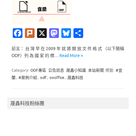
Fa
Pl
X
M
Bl
分
c
ur
as
u
享
前言： 台 灣 早 在 2009 年 就 將 開 放 文 件 格 式 （以下簡稱
e
k
t
es
ODF）列 為 國 家 的 標…
Read More »
b
o
k
o
d
y
Category:
ODF專區
公告訊息
晟鑫小知識
本站新聞
標籤:
#宜
蘭
,
#案例介紹
,
odf
,
oxoffice
,
晟鑫科技
o
o
k
n
晟鑫科技粉絲團